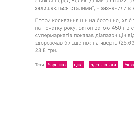
знижки перед Великодніми святами, ад
залишаються сталими", – зазначили в а
Попри коливання цін на борошно, хліб 
на початку року. Батон вагою 450 г в
супермаркетів показав діапазон цін від
здорожчав більше ніж на чверть (25,6
23,8 грн.
Теги
борошно
ціна
здешевшати
Укра