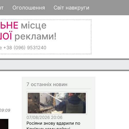
рт
Оголошення
Світ навкруги
ЛЬНЕ
місце
ОЇ
реклами!
е +38 (096) 9531240
7 останніх новин
 09:09
07/08/2026 20:06
Росіяни знову вдарили по
Кам'янському районі