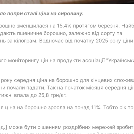
 попри сталі ціни на сировину.
орошно зменшилася на 15,4% протягом березня. Найб
одають пшеничне борошно, залежно від сорту та
нь за кілограм. Водночас від початку 2025 року ціни
о моніторингу цін на продукти асоціації "Українськ
 року середня ціна на борошно для кінцевих спожив
ціни почали падати. Так на початок місяця середня ці
тижні впала до 25,8 грн/кг.
ня ціна на борошно зросла на понад 11%. Тобто рік т
ед.] може бути рішенням роздрібних мережей зробит