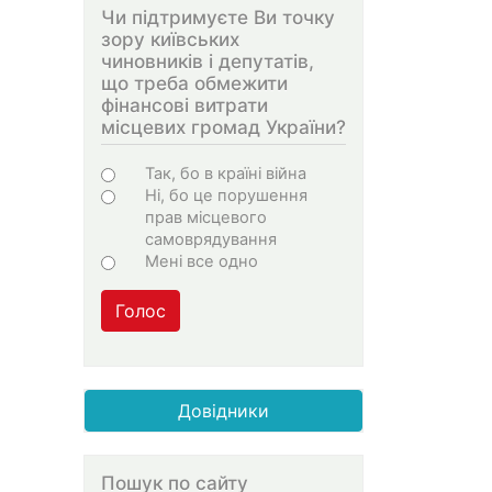
Чи підтримуєте Ви точку
зору київських
чиновників і депутатів,
що треба обмежити
фінансові витрати
місцевих громад України?
Варіанти
Так, бо в країні війна
Ні, бо це порушення
прав місцевого
самоврядування
Мені все одно
Голос
Довідники
Пошук по сайту