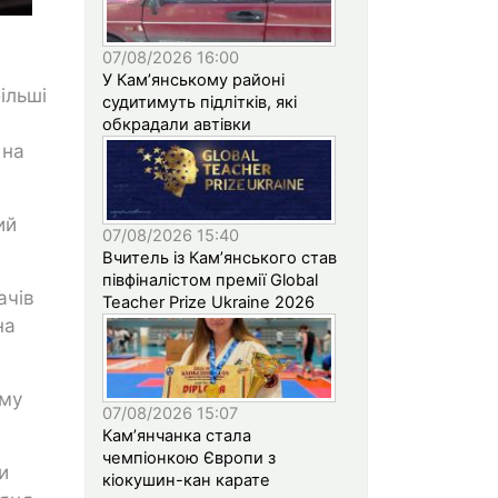
07/08/2026 16:00
У Кам’янському районі
ільші
судитимуть підлітків, які
обкрадали автівки
 на
ий
07/08/2026 15:40
Вчитель із Кам’янського став
півфіналістом премії Global
ачів
Teacher Prize Ukraine 2026
на
ому
07/08/2026 15:07
Кам’янчанка стала
чемпіонкою Європи з
и
кіокушин-кан карате