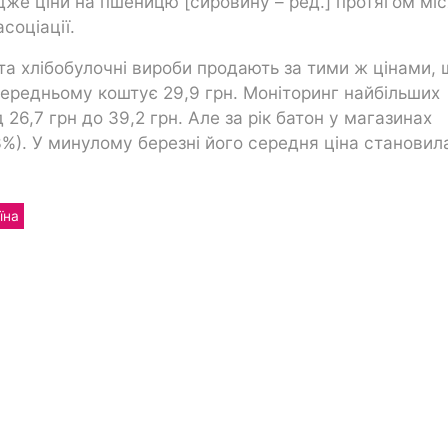
же ціни на пшеницю [сировину – ред.] протягом мі
соціації.
та хлібобулочні вироби продають за тими ж цінами, 
 середньому коштує 29,9 грн. Моніторинг найбільших
 26,7 грн до 39,2 грн. Але за рік батон у магазинах
3%). У минулому березні його середня ціна становил
їна