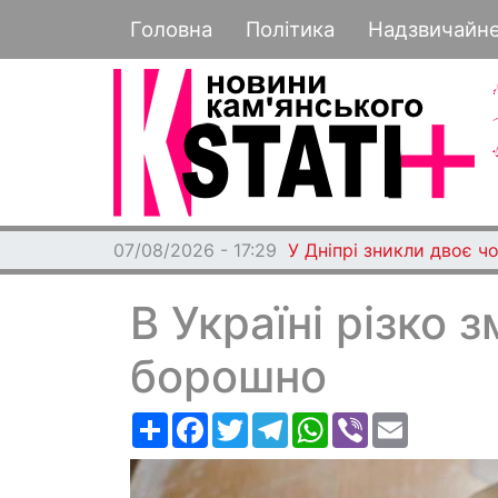
Основная навигация
Головна
Політика
Надзвичайн
07/08/2026 - 17:29
У Дніпрі зникли двоє чо
В Україні різко 
борошно
Ресурс
Facebook
Twitter
Telegram
WhatsApp
Viber
Email