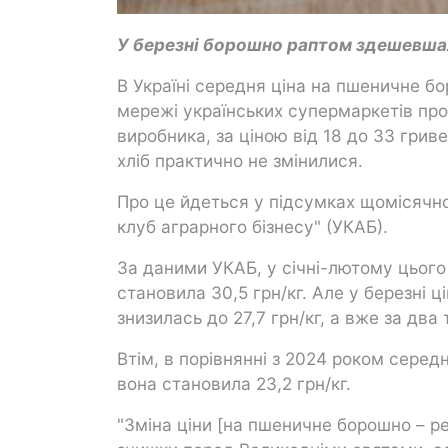
У березні борошно раптом здешевшало
В Україні середня ціна на пшеничне б
мережі українських супермаркетів пр
виробника, за ціною від 18 до 33 гриве
хліб практично не змінилися.
Про це йдеться у підсумках щомісячног
клуб аграрного бізнесу" (УКАБ).
За даними УКАБ, у січні-лютому цього
становила 30,5 грн/кг. Але у березні 
знизилась до 27,7 грн/кг, а вже за два 
Втім, в порівнянні з 2024 роком серед
вона становила 23,2 грн/кг.
"Зміна ціни [на пшеничне борошно – р