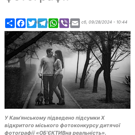
Ресурс
Facebook
Twitter
Telegram
WhatsApp
Viber
Email
Надіслав:
elena
, дата:
сб, 09/28/2024 - 10:44
У Кам’янському підведено підсумки Х
відкритого міського фотоконкурсу дитячої
фотографії «ОБ’ЄКТИВна реальність».