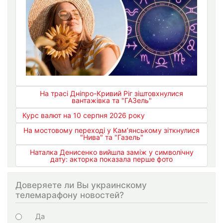
На трасі Дніпро-Кривий Ріг зіштовхнулися
вантажівка та "ГАЗель"
Курс валют на 10 серпня 2026 року
На мостовому переході у Кам’янському зіткнулися
"Нива" та "Газель"
Наталка Денисенко вийшла заміж у символічну
дату: акторка показала перше фото
Доверяете ли Вы украинскому
телемарафону новостей?
Варіанти
Да