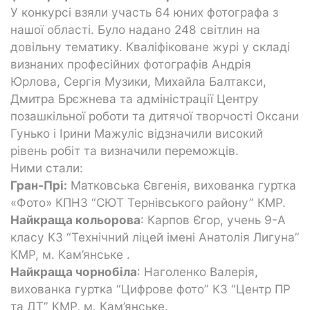
У конкурсі взяли участь 64 юних фотографа з
нашої області. Було надано 248 світлин на
довільну тематику. Кваліфіковане журі у складі
визнаних професійних фотографів Андрія
Юрлова, Сергія Музики, Михайла Балтакси,
Дмитра Брєжнева та адміністрації Центру
позашкільної роботи та дитячої творчості Оксани
Гунько і Ірини Мажуліс відзначили високий
рівень робіт та визначили переможців.
Ними стали:
Гран-Прі:
Матковська Євгенія, вихованка гуртка
«Фото» КПНЗ “СЮТ Тернівського району” КМР.
Найкраща кольорова
: Карпов Єгор, учень 9-А
класу КЗ “Технічний ліцей імені Анатолія Лигуна”
КМР, м. Кам’янське .
Найкраща чорнобіла
: Наголенко Валерія,
вихованка гуртка “Цифрове фото” КЗ “Центр ПР
та ДТ” КМР, м. Кам’янське.