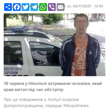
Ресурс
Facebook
Twitter
Telegram
WhatsApp
Viber
Email
Надіслав:
Александр Бугаев
, дата:
вт, 06/17/2025 - 13:55
16 червня у Нікополі затримали чоловіка, який
крав метал під час обстрілу.
Про це повідомили у поліції охорони
Дніпропетровщини, передає Nikopolnews.