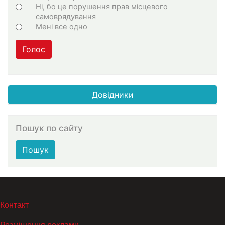
Ні, бо це порушення прав місцевого
самоврядування
Мені все одно
Голос
Довідники
Пошук по сайту
Пошук
МЕНЮ В ПОДВАЛЕ
Контакт
Розміщення реклами