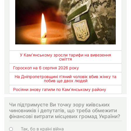
У Кам’янському зросли тарифи на вивезення
сміття
Гороскоп на 6 серпня 2026 року
На Дніпропетровщині п'яний чоловік вбив жінку та
побив ще двох людей
Росіяни знову гатили по Кам’янському району
Чи підтримуєте Ви точку зору київських
чиновників і депутатів, що треба обмежити
фінансові витрати місцевих громад України?
Варіанти
Так, бо в країні війна