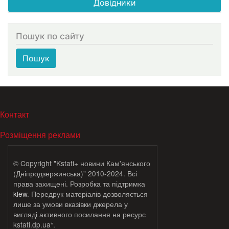
Довідники
Пошук по сайту
Пошук
МЕНЮ В ПОДВАЛЕ
Контакт
Розміщення реклами
© Copyright "Kstati+ новини Кам'янського
(Дніпродзержинська)" 2010-2024. Всі
права захищені. Розробка та підтримка
klew
. Передрук матеріалів дозволяється
лише за умови вказівки джерела у
вигляді активного посилання на ресурс
kstati.dp.ua*.