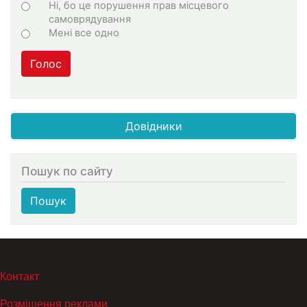
Ні, бо це порушення прав місцевого
самоврядування
Мені все одно
Голос
Довідники
Пошук по сайту
Пошук
МЕНЮ В ПОДВАЛЕ
Контакт
Розміщення реклами