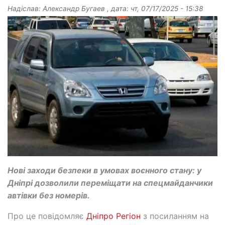
Надіслав:
Александр Бугаев
, дата:
чт, 07/17/2025 - 15:38
Нові заходи безпеки в умовах воєнного стану: у
Дніпрі дозволили переміщати на спецмайданчики
автівки без номерів.
Про це повідомляє
Дніпро Регіон
з посиланням на