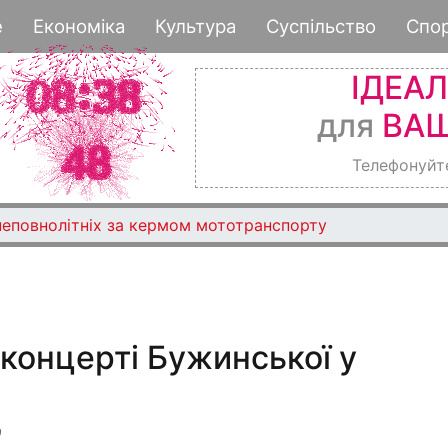
Перейти
е
Економіка
Культура
Суспільство
Спо
до
основного
ІДЕА
вмісту
для
ВАШ
Телефонуйт
неповнолітніх за кермом мототранспорту
 концерті Бужинської у
0