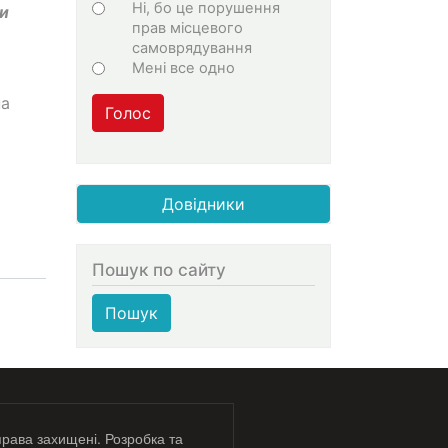
Ні, бо це порушення
ни
прав місцевого
самоврядування
Мені все одно
на
Голос
Довідники
Пошук по сайту
Пошук
права захищені. Розробка та