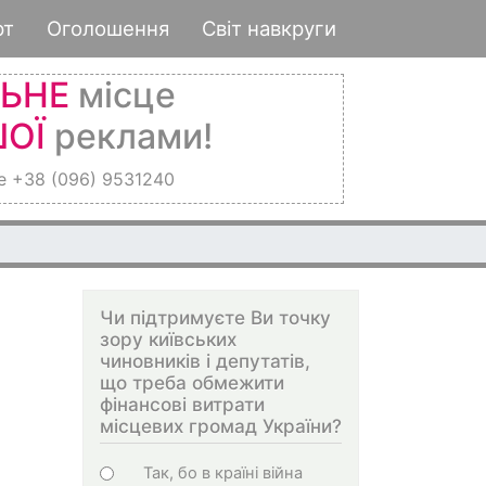
рт
Оголошення
Світ навкруги
ЛЬНЕ
місце
ОЇ
реклами!
е +38 (096) 9531240
Чи підтримуєте Ви точку
зору київських
чиновників і депутатів,
що треба обмежити
фінансові витрати
місцевих громад України?
Варіанти
Так, бо в країні війна