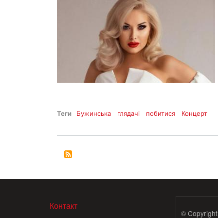
Теги
Бужинська
глядачі
побитися
Концерт
МЕНЮ В ПОДВАЛЕ
Контакт
© Copyright