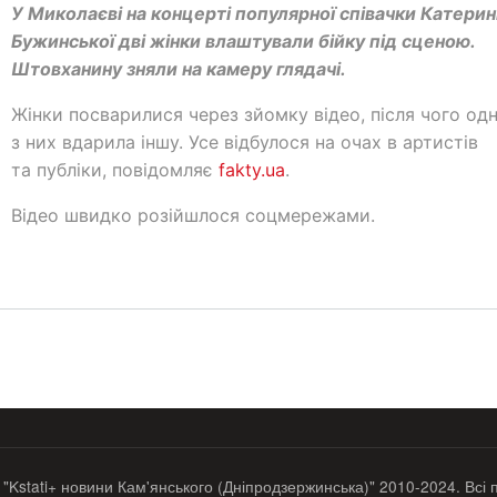
У Миколаєві на концерті популярної співачки Катери
Бужинської дві жінки влаштували бійку під сценою.
Штовханину зняли на камеру глядачі.
Жінки посварилися через зйомку відео, після чого од
з них вдарила іншу. Усе відбулося на очах в артистів
та публіки, повідомляє
fakty.ua
.
Відео швидко розійшлося соцмережами.
 "Kstati+ новини Кам'янського (Дніпродзержинська)" 2010-2024. Всі 