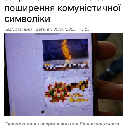
поширення комуністичної
символіки
Надіслав:
ilona
, дата:
вт, 05/09/2023 - 15:23
Правоохоронці викрили жителя Павлоградського