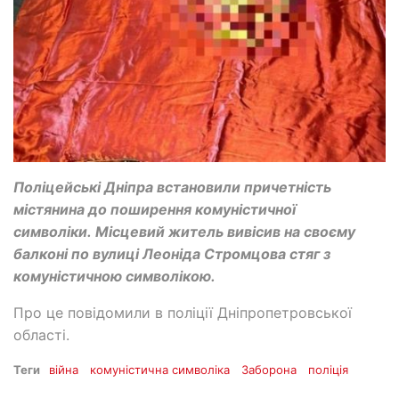
Поліцейські Дніпра встановили причетність
містянина до поширення комуністичної
символіки. Місцевий житель вивісив на своєму
балконі по вулиці Леоніда Стромцова стяг з
комуністичною символікою.
Про це повідомили в поліції Дніпропетровської
області.
Теги
війна
комуністична символіка
Заборона
поліція