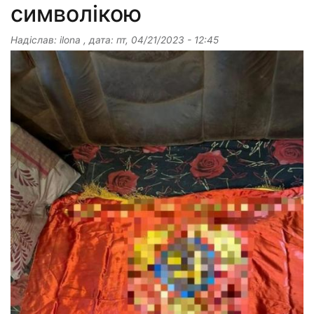
символікою
Надіслав:
ilona
, дата:
пт, 04/21/2023 - 12:45