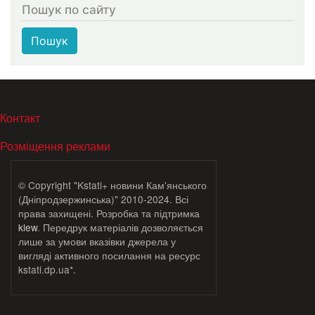
Пошук по сайту
Пошук
МЕНЮ В ПОДВАЛЕ
Контакт
Розміщення реклами
© Copyright "Kstati+ новини Кам'янського
(Дніпродзержинська)" 2010-2024. Всі
права захищені. Розробка та підтримка
klew
. Передрук матеріалів дозволяється
лише за умови вказівки джерела у
вигляді активного посилання на ресурс
kstati.dp.ua*.