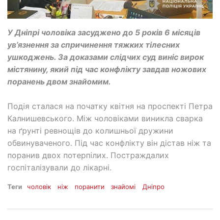
У Дніпрі чоловіка засуджено до 5 років 6 місяців
ув’язнення за спричинення тяжких тілесних
ушкоджень. За доказами слідчих суд виніс вирок
містянину, який під час конфлікту завдав ножових
поранень двом знайомим.
Подія сталася на початку квітня на проспекті Петра
Калнишевського. Між чоловіками виникла сварка
на ґрунті ревнощів до колишньої дружини
обвинуваченого. Під час конфлікту він дістав ніж та
поранив двох потерпілих. Постраждалих
госпіталізували до лікарні.
Теги
чоловік
ніж
поранити
знайомі
Дніпро