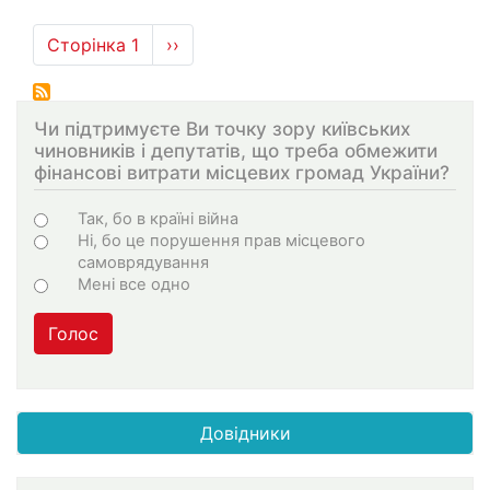
Розбивка
Сторінка 1
Наступна
››
на
сторінка
сторінки
Чи підтримуєте Ви точку зору київських
чиновників і депутатів, що треба обмежити
фінансові витрати місцевих громад України?
Варіанти
Так, бо в країні війна
Ні, бо це порушення прав місцевого
самоврядування
Мені все одно
Голос
Довідники