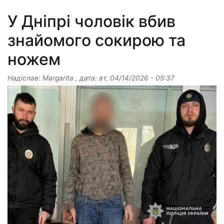
У Дніпрі чоловік вбив
знайомого сокирою та
ножем
Надіслав:
Margarita
, дата:
вт, 04/14/2026 - 05:37