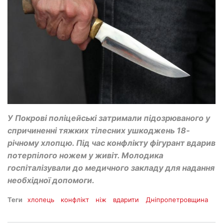
У Покрові поліцейські затримали підозрюваного у
спричиненні тяжких тілесних ушкоджень 18-
річному хлопцю. Під час конфлікту фігурант вдарив
потерпілого ножем у живіт. Молодика
госпіталізували до медичного закладу для надання
необхідної допомоги.
Теги
хлопець
конфлікт
ніж
вдарити
Дніпропетровщина