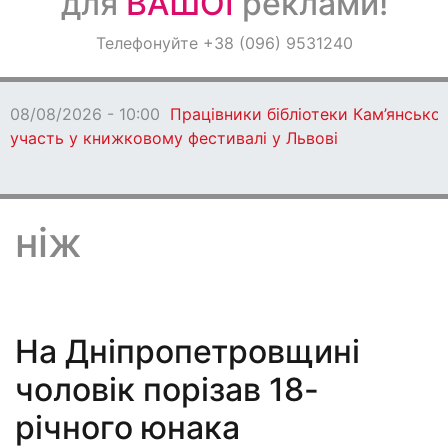
для
ВАШОЇ
реклами!
Оголошення
Телефонуйте +38 (096) 9531240
Світ навкруги
Кам’янського беруть
08/08/2026 - 
зникла безвіст
жінка
ніж
На Дніпропетровщині
чоловік порізав 18-
річного юнака