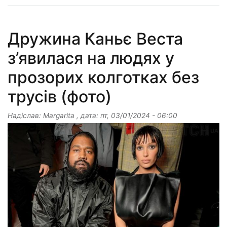
Дружина Каньє Веста
з’явилася на людях у
прозорих колготках без
трусів (фото)
Надіслав:
Margarita
, дата:
пт, 03/01/2024 - 06:00