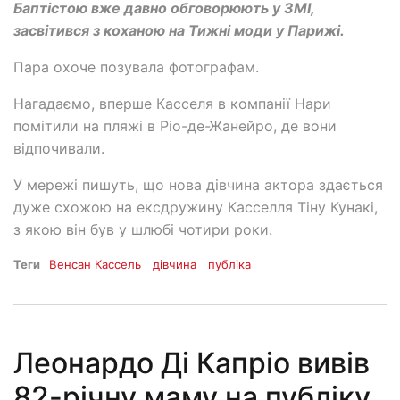
Баптістою вже давно обговорюють у ЗМІ,
засвітився з коханою на Тижні моди у Парижі.
Пара охоче позувала фотографам.
Нагадаємо, вперше Касселя в компанії Нари
помітили на пляжі в Ріо-де-Жанейро, де вони
відпочивали.
У мережі пишуть, що нова дівчина актора здається
дуже схожою на ексдружину Касселля Тіну Кунакі,
з якою він був у шлюбі чотири роки.
Теги
Венсан Кассель
дівчина
публіка
Леонардо Ді Капріо вивів
82-річну маму на публіку