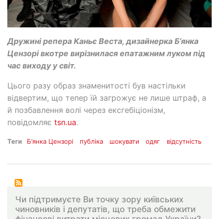
Дружині репера Каньє Веста, дизайнерка Б’янка
Цензорі вкотре вирізнилася епатажним луком під
час виходу у світ.
Цього разу образ знаменитості був настільки
відвертим, що тепер їй загрожує не лише штраф, а
й позбавлення волі через ексгебіціонізм,
повідомляє
tsn.ua
.
Теги
Б’янка Цензорі
публіка
шокувати
одяг
відсутність
Чи підтримуєте Ви точку зору київських
чиновників і депутатів, що треба обмежити
фінансові витрати місцевих громад України?