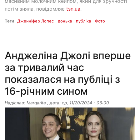
масивним молочним кейпом, який для зручності
потім зняла, повідомляє
tsn.ua
.
Теги
Дженніфер Лопес
донька
публіка
Фото
Анджеліна Джолі вперше
за тривалий час
показалася на публіці з
16-річним сином
Надіслав:
Margarita
, дата:
ср, 11/20/2024 - 06:00