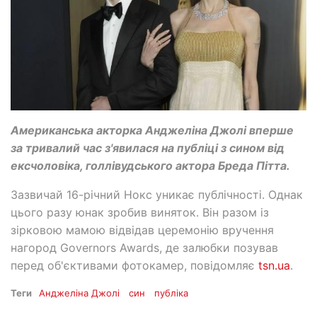
Американська акторка Анджеліна Джолі вперше
за тривалий час з'явилася на публіці з сином від
ексчоловіка, голлівудського актора Бреда Пітта.
Зазвичай 16-річний Нокс уникає публічності. Однак
цього разу юнак зробив виняток. Він разом із
зірковою мамою відвідав церемонію вручення
нагород Governors Awards, де залюбки позував
перед об'єктивами фотокамер, повідомляє
tsn.ua
.
Теги
Анджеліна Джолі
син
публіка