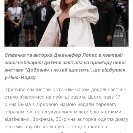
Співачка та акторка Дженніфер Лопес в компанії
своєї небінарної дитини завітала на прем'єру нової
вистави "Добраніч, і нехай щастить", що відбулася
у Нью-Йорку.
Щасливе сімейство останнім часом дедалі частіше
стало з'являтися на публіці разом. Цього разу 17-
річна Емма з зірковою мамою надали перевагу
образам, які перегукувалися між собою чорними
відтінками. Зокрема, 55-річна акторка одягла довгу
оксамитову обтислу сукню та доповнила її