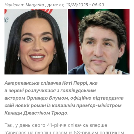
Надіслав:
Margarita
, дата:
вт, 10/28/2025 - 06:00
Американська співачка Кеті Перрі, яка
в червні розлучилася з голлівудським
актором Орландо Блумом, офіційно підтвердила
свій новий роман із колишнім прем’єр-міністром
Канади Джастіном Трюдо.
Так, у день свого 41-річчя співачка вперше
з’явилася на публіці разом із 53-річним політиком,