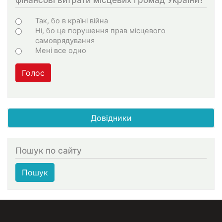
Варіанти
Так, бо в країні війна
Ні, бо це порушення прав місцевого
самоврядування
Мені все одно
Голос
Довідники
Пошук по сайту
Пошук
МЕНЮ В ПОДВАЛЕ