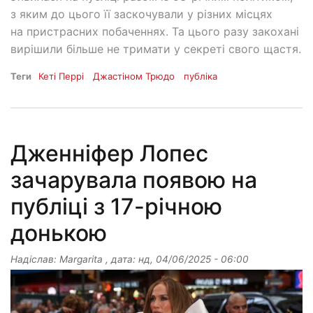
з яким до цього її заскочували у різних місцях
на пристрасних побаченнях. Та цього разу закохані
вирішили більше не тримати у секреті свого щастя.
Теги
Кеті Перрі
Джастіном Трюдо
публіка
Дженніфер Лопес
зачарувала появою на
публіці з 17-річною
донькою
Надіслав:
Margarita
, дата:
нд, 04/06/2025 - 06:00