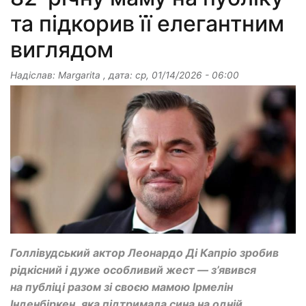
та підкорив її елегантним
виглядом
Надіслав:
Margarita
, дата:
ср, 01/14/2026 - 06:00
Голлівудський актор Леонардо Ді Капріо зробив
рідкісний і дуже особливий жест — з’явився
на публіці разом зі своєю мамою Ірмелін
Інденбіркен, яка підтримала сина на одній