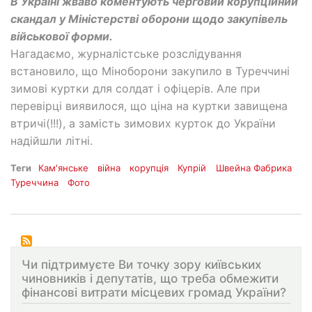
В Україні жваво коментують черговий корупційний
скандал у Міністерстві оборони щодо закупівель
військової форми.
Нагадаємо, журналістське розслідування
встановило, що Міноборони закупило в Туреччині
зимові куртки для солдат і офіцерів. Але при
перевірці виявилося, що ціна на куртки завищена
втричі(!!!), а замість зимових курток до України
надійшли літні.
Теги
Кам'янське
війна
корупція
Купрій
Швейна Фабрика
Туреччина
Фото
Чи підтримуєте Ви точку зору київських
чиновників і депутатів, що треба обмежити
фінансові витрати місцевих громад України?