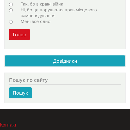
Варіанти
Так, бо в країні війна
Ні, бо це порушення прав місцевого
самоврядування
Мені все одно
Голос
Довідники
Пошук по сайту
Пошук
МЕНЮ В ПОДВАЛЕ
Контакт