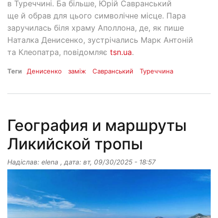
в Туреччині. Ба більше, Юрій Савранський
ще й обрав для цього символічне місце. Пара
заручилась біля храму Аполлона, де, як пише
Наталка Денисенко, зустрічались Марк Антоній
та Клеопатра, повідомляє
tsn.ua
.
Теги
Денисенко
заміж
Савранський
Туреччина
География и маршруты
Ликийской тропы
Надіслав:
elena
, дата:
вт, 09/30/2025 - 18:57