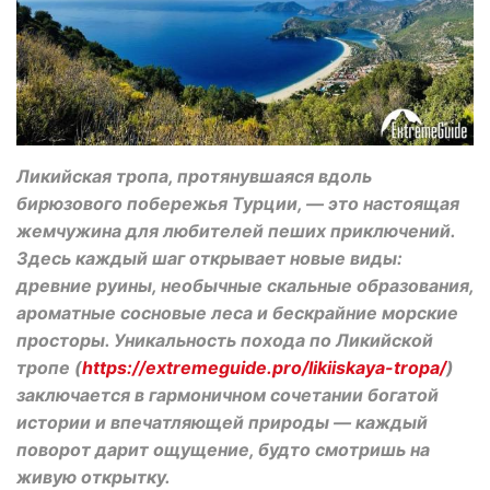
Ликийская тропа, протянувшаяся вдоль
бирюзового побережья Турции, — это настоящая
жемчужина для любителей пеших приключений.
Здесь каждый шаг открывает новые виды:
древние руины, необычные скальные образования,
ароматные сосновые леса и бескрайние морские
просторы. Уникальность похода по Ликийской
тропе (
https://extremeguide.pro/likiiskaya-tropa/
)
заключается в гармоничном сочетании богатой
истории и впечатляющей природы — каждый
поворот дарит ощущение, будто смотришь на
живую открытку.