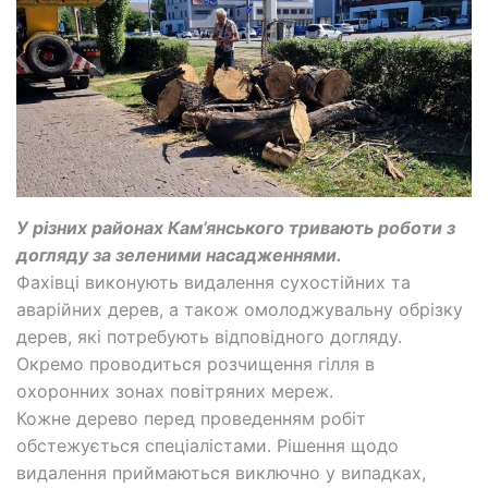
У різних районах Кам’янського тривають роботи з
догляду за зеленими насадженнями.
Фахівці виконують видалення сухостійних та
аварійних дерев, а також омолоджувальну обрізку
дерев, які потребують відповідного догляду.
Окремо проводиться розчищення гілля в
охоронних зонах повітряних мереж.
Кожне дерево перед проведенням робіт
обстежується спеціалістами. Рішення щодо
видалення приймаються виключно у випадках,