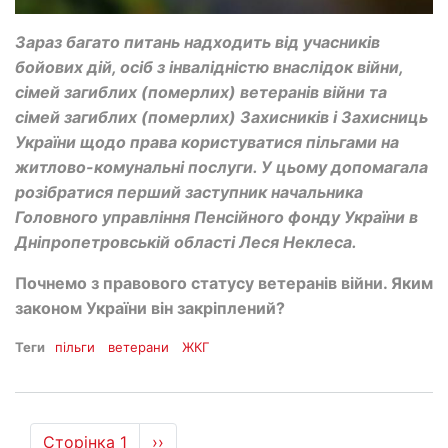
Зараз багато питань надходить від учасників
бойових дій, осіб з інвалідністю внаслідок війни,
сімей загиблих (померлих) ветеранів війни та
сімей загиблих (померлих) Захисників і Захисниць
України щодо права користуватися пільгами на
житлово-комунальні послуги. У цьому допомагала
розібратися перший заступник начальника
Головного управління Пенсійного фонду України в
Дніпропетровській області Леся Неклеса.
Почнемо з правового статусу ветеранів війни. Яким
законом України він закріплений?
Теги
пільги
ветерани
ЖКГ
Розбивка
Сторінка 1
Наступна
››