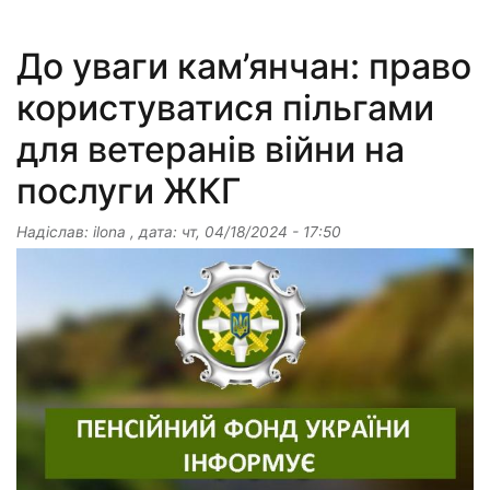
До уваги кам’янчан: право
користуватися пільгами
для ветеранів війни на
послуги ЖКГ
Надіслав:
ilona
, дата:
чт, 04/18/2024 - 17:50