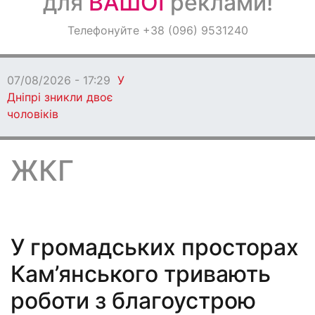
для
ВАШОЇ
реклами!
Оголошення
Телефонуйте +38 (096) 9531240
Світ навкруги
07/08/2026 - 17:22
Під Дніпром
побили та пограбували чоловіка
ЖКГ
У громадських просторах
Кам’янського тривають
роботи з благоустрою