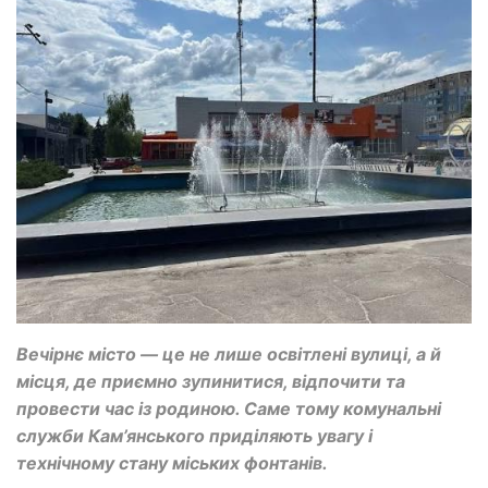
Вечірнє місто — це не лише освітлені вулиці, а й
місця, де приємно зупинитися, відпочити та
провести час із родиною. Саме тому комунальні
служби Кам’янського приділяють увагу і
технічному стану міських фонтанів.