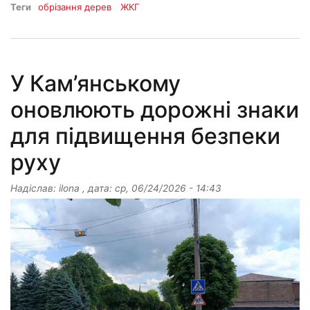
Теги
обрізання дерев
ЖКГ
У Кам’янському
оновлюють дорожні знаки
для підвищення безпеки
руху
Надіслав:
ilona
, дата:
ср, 06/24/2026 - 14:43