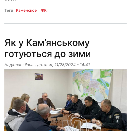
Теги
Каменское
ЖКГ
Як у Кам’янському
готуються до зими
Надіслав:
ilona
, дата:
чт, 11/28/2024 - 14:41