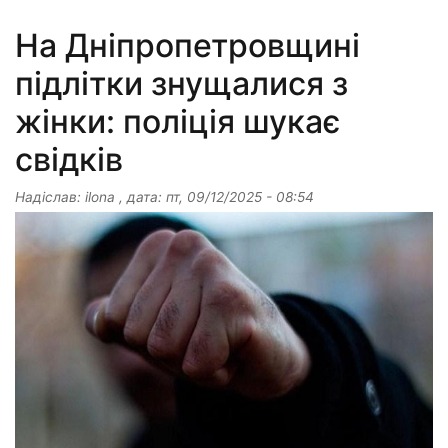
На Дніпропетровщині
підлітки знущалися з
жінки: поліція шукає
свідків
Надіслав:
ilona
, дата:
пт, 09/12/2025 - 08:54