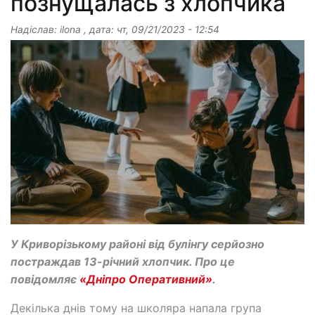
познущалась з хлопчика
Надіслав:
ilona
, дата:
чт, 09/21/2023 - 12:54
У Криворізькому районі від булінгу серйозно
постраждав 13-річний хлопчик. Про це
повідомляє
«Дніпро Оперативний»
.
Декілька днів тому на школяра напала група