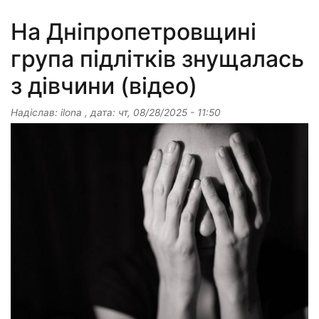
На Дніпропетровщині
група підлітків знущалась
з дівчини (відео)
Надіслав:
ilona
, дата:
чт, 08/28/2025 - 11:50