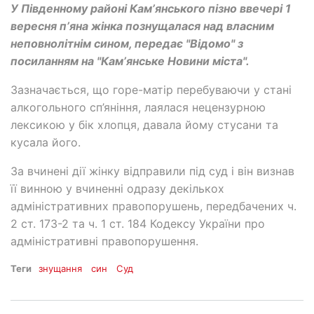
У Південному районі Камʼянського пізно ввечері 1
вересня пʼяна жінка познущалася над власним
неповнолітнім сином, передає "Відомо" з
посиланням на "Камʼянське Новини міста".
Зазначається, що горе-матір перебуваючи у стані
алкогольного сп’яніння, лаялася нецензурною
лексикою у бік хлопця, давала йому стусани та
кусала його.
За вчинені дії жінку відправили під суд і він визнав
її винною у вчиненні одразу декількох
адміністративних правопорушень, передбачених ч.
2 ст. 173-2 та ч. 1 ст. 184 Кодексу України про
адміністративні правопорушення.
Теги
знущання
син
Суд