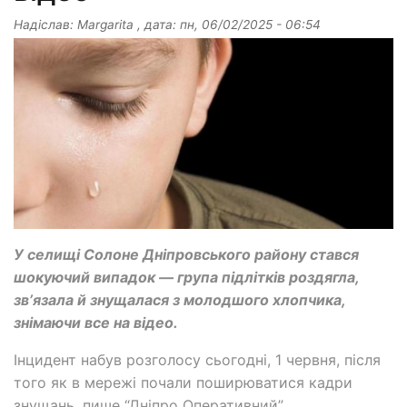
Надіслав:
Margarita
, дата:
пн, 06/02/2025 - 06:54
У селищі Солоне Дніпровського району стався
шокуючий випадок — група підлітків роздягла,
звʼязала й знущалася з молодшого хлопчика,
знімаючи все на відео.
Інцидент набув розголосу сьогодні, 1 червня, після
того як в мережі почали поширюватися кадри
знущань, пише “Дніпро Оперативний”.