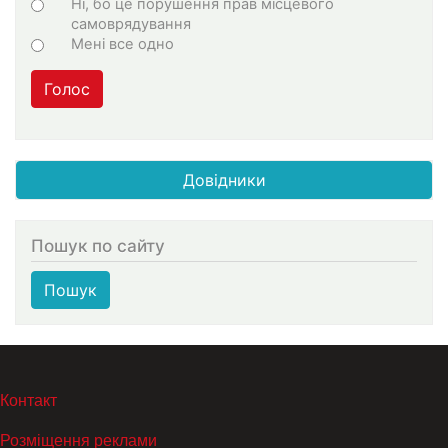
Ні, бо це порушення прав місцевого
самоврядування
Мені все одно
Голос
Довідники
Пошук по сайту
Пошук
МЕНЮ В ПОДВАЛЕ
Контакт
Розміщення реклами