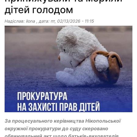
дітей голодом
Надіслав:
ilona
, дата:
пт, 02/13/2026 - 11:15
За процесуального керівництва Нікопольської
окружної прокуратури до суду скеровано
обвинувальний акт щодо батьків-вихователів