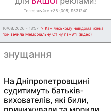
для
ВАШОЇ
реклами!
Оголошення
Телефонуйте +38 (096) 9531240
Світ навкруги
10/08/2026 - 13:50
У Дніпрі жінка
здала Starlink окупантам за гроші
знущання
На Дніпропетровщині
судитимуть батьків-
вихователів, які били,
принижували та морили