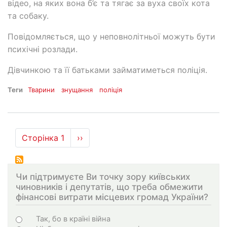
відео, на яких вона б’є та тягає за вуха своїх кота
та собаку.
Повідомляється, що у неповнолітньої можуть бути
психічні розлади.
Дівчинкою та її батьками займатиметься поліція.
Теги
Тварини
знущання
поліція
Розбивка
Сторінка 1
Наступна
››
на
сторінка
сторінки
Чи підтримуєте Ви точку зору київських
чиновників і депутатів, що треба обмежити
фінансові витрати місцевих громад України?
Варіанти
Так, бо в країні війна