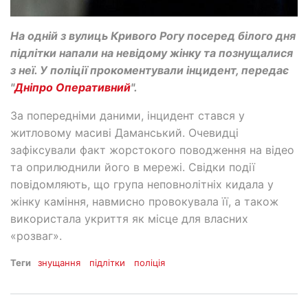
На одній з вулиць Кривого Рогу посеред білого дня
підлітки напали на невідому жінку та познущалися
з неї. У поліції прокоментували інцидент, передає
"
Дніпро Оперативний
".
За попередніми даними, інцидент стався у
житловому масиві Даманський. Очевидці
зафіксували факт жорстокого поводження на відео
та оприлюднили його в мережі. Свідки події
повідомляють, що група неповнолітніх кидала у
жінку каміння, навмисно провокувала її, а також
використала укриття як місце для власних
«розваг».
Теги
знущання
підлітки
поліція