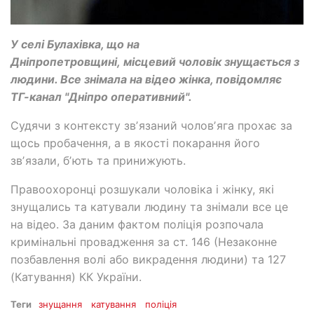
У селі Булахівка, що на
Дніпропетровщині, місцевий чоловік знущається з
людини. Все знімала на відео жінка, повідомляє
ТГ-канал "Дніпро оперативний".
Судячи з контексту звʼязаний чоловʼяга прохає за
щось пробачення, а в якості покарання його
звʼязали, бʼють та принижують.
Правоохоронці розшукали чоловіка і жінку, які
знущались та катували людину та знімали все це
на відео. За даним фактом поліція розпочала
кримінальні провадження за ст. 146 (Незаконне
позбавлення волі або викрадення людини) та 127
(Катування) КК України.
Теги
знущання
катування
поліція