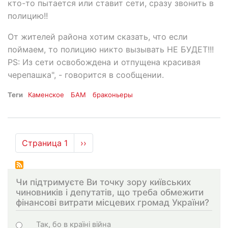
кто-то пытается или ставит сети, сразу звонить в
полицию!!
От жителей района хотим сказать, что если
поймаем, то полицию никто вызывать НЕ БУДЕТ!!!
PS: Из сети освобождена и отпущена красивая
черепашка", - говорится в сообщении.
Теги
Каменское
БАМ
браконьеры
Нумерация
Страница 1
Следующая
››
страниц
страница
Чи підтримуєте Ви точку зору київських
чиновників і депутатів, що треба обмежити
фінансові витрати місцевих громад України?
Choices
Так, бо в країні війна