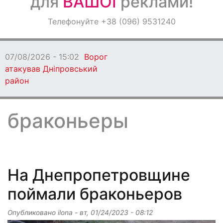
для
ВАШОЇ
реклами!
Оголошення
Телефонуйте +38 (096) 9531240
Світ навкруги
07/08/2026 - 13:53
На Дніпропетровщині
чоловік вчинив стрілянину у місті
браконьеры
На Днепропетровщине
поймали браконьеров
Опубликовано
ilona
-
вт, 01/24/2023 - 08:12