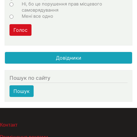
Ні, бо це порушення прав місцевого
самоврядування
Мені все одно
Голос
Довідники
Пошук по сайту
Пошук
МЕНЮ В ПОДВАЛЕ
Контакт
Розміщення реклами