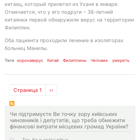
китаец, который прилетел из Уханя в январе.
Отмечается, что у его подруги – 38-летней
китаянки первой обнаружили вирус на территории
Филиппин.
Оба пациента проходили лечение в изоляторах
больниц Манилы.
Теги
коронавирус
Китай
Филиппины
Человек
умереть
Нумерация
Страница 1
Следующая
››
страниц
страница
Чи підтримуєте Ви точку зору київських
чиновників і депутатів, що треба обмежити
фінансові витрати місцевих громад України?
Choices
Так, бо в країні війна