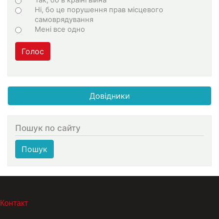
Ні, бо це порушення прав місцевого
самоврядування
Мені все одно
Голос
Довідники
Пошук по сайту
Пошук
МЕНЮ В ПОДВАЛЕ
Контакт