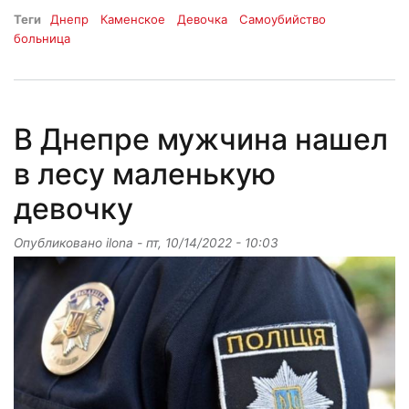
Теги
Днепр
Каменское
Девочка
Самоубийство
больница
В Днепре мужчина нашел
в лесу маленькую
девочку
Опубликовано
ilona
-
пт, 10/14/2022 - 10:03