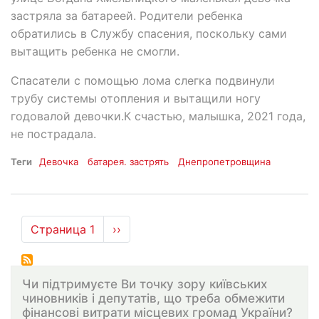
застряла за батареей. Родители ребенка
обратились в Службу спасения, поскольку сами
вытащить ребенка не смогли.
Спасатели с помощью лома слегка подвинули
трубу системы отопления и вытащили ногу
годовалой девочки.К счастью, малышка, 2021 года,
не пострадала.
Теги
Девочка
батарея. застрять
Днепропетровщина
Нумерация
Страница 1
Следующая
››
страниц
страница
Чи підтримуєте Ви точку зору київських
чиновників і депутатів, що треба обмежити
фінансові витрати місцевих громад України?