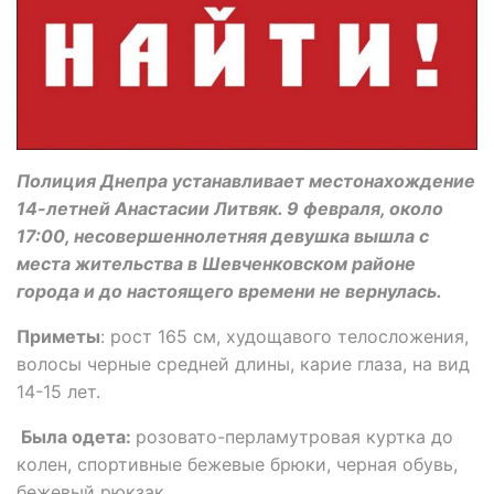
Полиция Днепра устанавливает местонахождение
14-летней Анастасии Литвяк. 9 февраля, около
17:00, несовершеннолетняя девушка вышла с
места жительства в Шевченковском районе
города и до настоящего времени не вернулась.
Приметы
: рост 165 см, худощавого телосложения,
волосы черные средней длины, карие глаза, на вид
14-15 лет.
Была одета:
розовато-перламутровая куртка до
колен, спортивные бежевые брюки, черная обувь,
бежевый рюкзак.