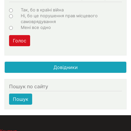
Choices
Так, бо в країні війна
Ні, бо це порушення прав місцевого
самоврядування
Мені все одно
Голос
Довідники
Пошук по сайту
Пошук
МЕНЮ В ПОДВАЛЕ