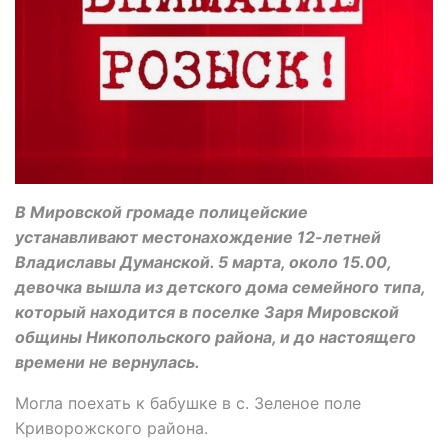
В Мировской громаде полицейские
устанавливают местонахождение 12-летней
Владиславы Думанской. 5 марта, около 15.00,
девочка вышла из детского дома семейного типа,
который находится в поселке Заря Мировской
общины Никопольского района, и до настоящего
времени не вернулась.
Могла поехать к бабушке в с. Зеленое поле
Криворожского района.