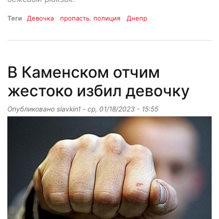
Теги
Девочка
пропасть. полиция
Днепр
В Каменском отчим
жестоко избил девочку
Опубликовано
slavkin1
-
ср, 01/18/2023 - 15:55