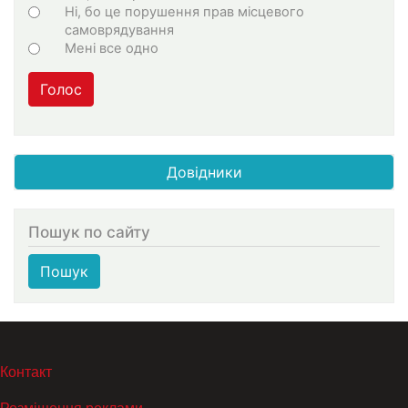
Ні, бо це порушення прав місцевого
самоврядування
Мені все одно
Голос
Довідники
Пошук по сайту
Пошук
МЕНЮ В ПОДВАЛЕ
Контакт
Розміщення реклами