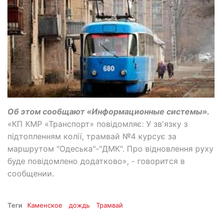
Об этом сообщают «Информационные системы».
«КП КМР «Транспорт» повідомляє: У зв'язку з
підтопленням колії, трамвай №4 курсує за
маршрутом "Одеська"-"ДМК". Про відновлення руху
буде повідомлено додатково», - говорится в
сообщении.
Теги
Каменское
дождь
Трамвай