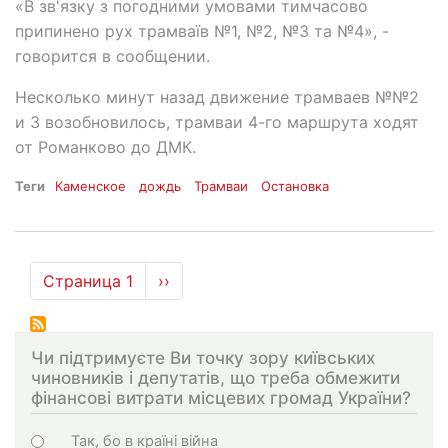
«В зв'язку з погодними умовами тимчасово
припинено рух трамваїв №1, №2, №3 та №4», -
говорится в сообщении.
Несколько минут назад движение трамваев №№2
и 3 возобновилось, трамваи 4-го маршрута ходят
от Романково до ДМК.
Теги
Каменское
дождь
Трамваи
Остановка
Нумерация
Страница 1
Следующая
››
страниц
страница
Чи підтримуєте Ви точку зору київських
чиновників і депутатів, що треба обмежити
фінансові витрати місцевих громад України?
Choices
Так, бо в країні війна