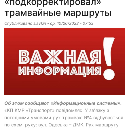
«подкорректировал»
трамвайные маршруты
Опубликовано
slavkin
-
ср, 10/26/2022 - 07:53
Об этом сообщают «Информационные системы».
«КП КМР «Транспорт» повідомляє: У зв'язку з
погодними умовами рух трамваю №4 відбувається
по схемі руху: вул. Одеська – ДМК. Рух маршруту