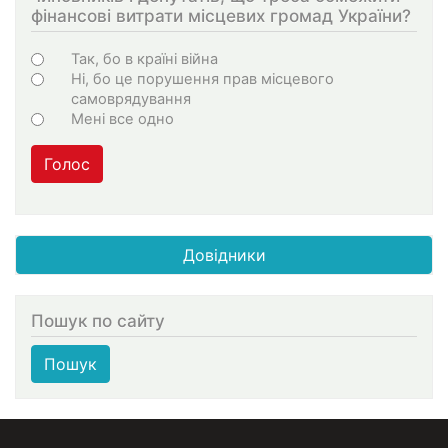
фінансові витрати місцевих громад України?
Choices
Так, бо в країні війна
Ні, бо це порушення прав місцевого
самоврядування
Мені все одно
Голос
Довідники
Пошук по сайту
Пошук