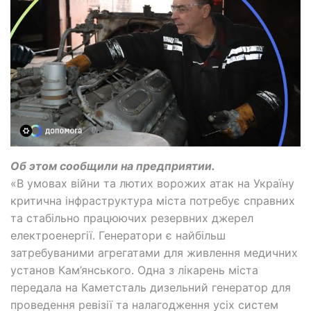
Об этом сообщили на предприятии.
«В умовах війни та лютих ворожих атак на Україну
критична інфраструктура міста потребує справних
та стабільно працюючих резервних джерел
електроенергії. Генератори є найбільш
затребуваними агрегатами для живлення медичних
установ Кам’янського. Одна з лікарень міста
передала на Каметсталь дизельний генератор для
проведення ревізії та налагодження усіх систем