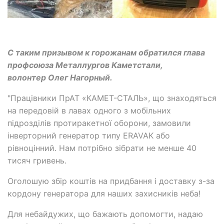
С таким призывом к горожанам обратился глава
профсоюза Металлургов Каметстали,
волонтер Олег Нагорный.
"Працівники ПрАТ «КАМЕТ-СТАЛЬ», що знаходяться
на передовій в лавах одного з мобільних
підрозділів протиракетної оборони, замовили
інверторний генератор типу ERAVAK або
рівноцінний. Нам потрібно зібрати не менше 40
тисяч гривень.
Оголошую збір коштів на придбання і доставку з-за
кордону генератора для наших захисників неба!
Для небайдужих, що бажають допомогти, надаю