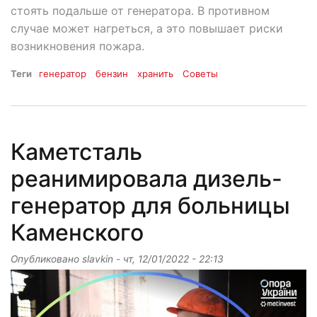
стоять подальше от генератора. В противном
случае может нагреться, а это повышает риски
возникновения пожара.
Теги
генератор
бензин
хранить
Советы
Каметсталь
реанимировала дизель-
генератор для больницы
Каменского
Опубликовано
slavkin
-
чт, 12/01/2022 - 22:13