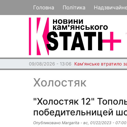
Основная навигация
Головна
Політика
Надзвичайн
09/08/2026 - 13:06
Кам'янське втратило з
Холостяк
"Холостяк 12" Топол
победительницей шо
Опубликовано
Margarita
-
вс, 01/22/2023 - 07:00