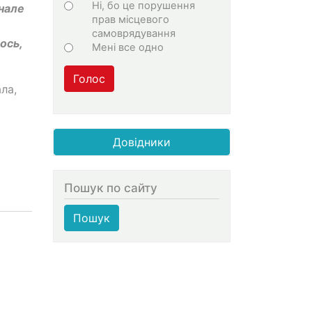
Ні, бо це порушення
нале
прав місцевого
самоврядування
ось,
Мені все одно
Голос
ла,
Довідники
Пошук по сайту
Пошук