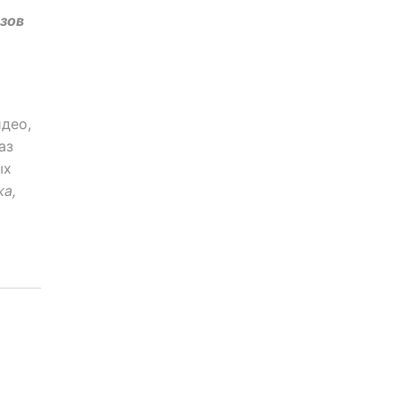
зов
идео,
аз
ых
а,