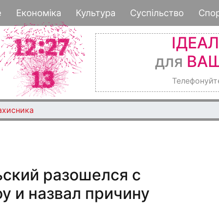
Перейти
е
Економіка
Культура
Суспільство
Спо
к
основному
ІДЕА
содержанию
для
ВАШ
Телефонуйт
ахисника
ьский разошелся с
у и назвал причину