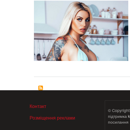
МЕНЮ В ПОДВАЛЕ
Контакт
© Copyright
підтримка
k
Розміщення реклами
посилання н