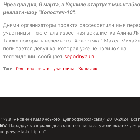
Чрез два дня, 6 марта, в Украине стартует масштабн
реалити-шоу "Холостяк-10".
Днями организаторы проекта рассекретили имя перв
участницы – ею стала известная вокалистка Алина Ля
Также покорить неземного "Холостяка" Макса Михай
попытается девушка, которая уже не новичок на
телевидении, сообщает
segodnya.ua
.
Теги
Лея
внешность
участница
Холостяк
 "Kstati+ новини Кам'янського (Дніпродзержинська)" 2010-2024. Всі 
lew
. Передрук матеріалів дозволяється лише за умови вказівки джер
а ресурс kstati.dp.ua*.