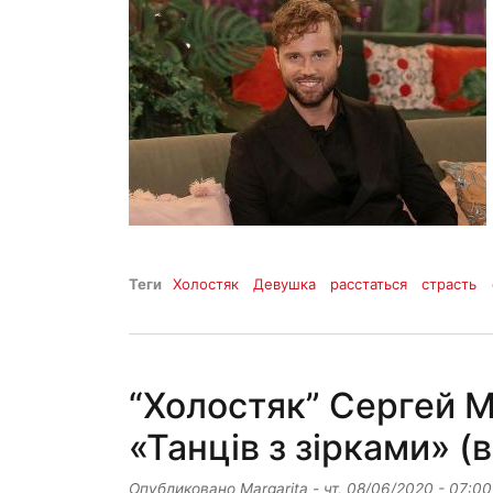
Теги
Холостяк
Девушка
расстаться
страсть
“Холостяк” Сергей 
«Танців з зірками» (
Опубликовано
Margarita
-
чт, 08/06/2020 - 07:00