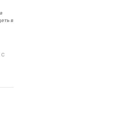
а
деть в
 С