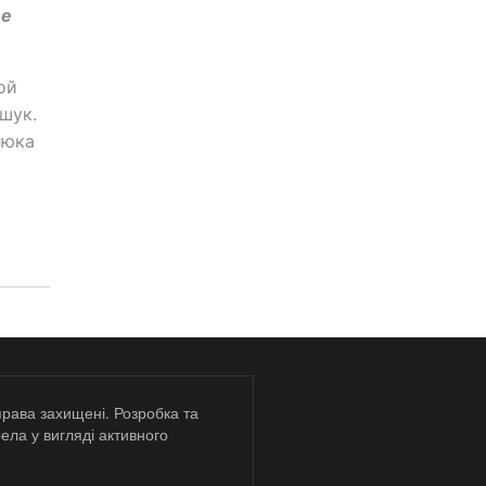
ое
ой
шук.
люка
права захищені. Розробка та
ела у вигляді активного