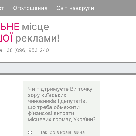
рт
Оголошення
Світ навкруги
ЛЬНЕ
місце
ОЇ
реклами!
е +38 (096) 9531240
Чи підтримуєте Ви точку
зору київських
чиновників і депутатів,
що треба обмежити
фінансові витрати
місцевих громад України?
Choices
Так, бо в країні війна