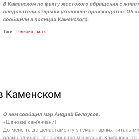
В Каменском по факту жестокого обращения с живо
следователи открыли уголовное производство. Об э
сообщили в полиции Каменского.
Теги
Полиция
коты
в Каменском
О нем сообщил мэр Андрей Белоусов.
«Шановні кам’янчани!
До мене та до департаменту з гуманітарних питань мі
ради надійшло звернення від мешканців Кам’янського