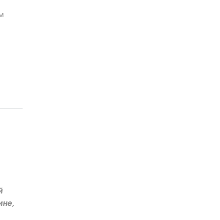
м
й
ине,