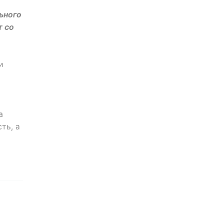
ьного
т со
и
а
ть, а