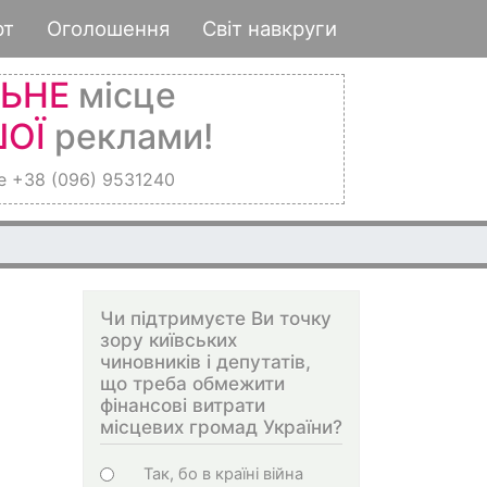
рт
Оголошення
Світ навкруги
ЛЬНЕ
місце
ОЇ
реклами!
е +38 (096) 9531240
Чи підтримуєте Ви точку
зору київських
чиновників і депутатів,
що треба обмежити
фінансові витрати
місцевих громад України?
Choices
Так, бо в країні війна