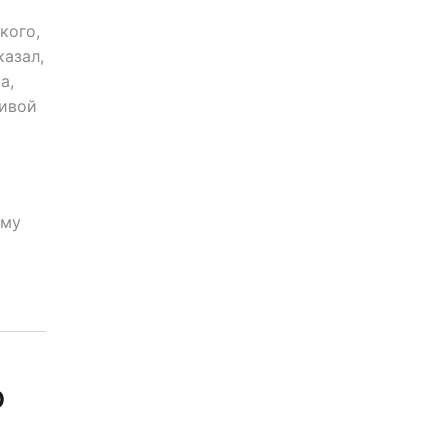
кого,
казал,
а,
ивой
ому
о