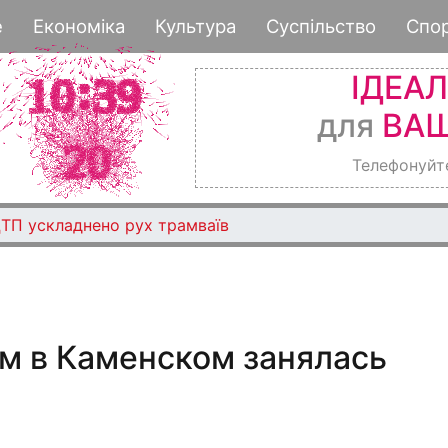
Перейти
е
Економіка
Культура
Суспільство
Спо
к
основному
ІДЕА
содержанию
для
ВАШ
Телефонуйт
ДТП ускладнено рух трамваїв
м в Каменском занялась