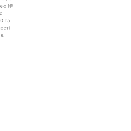
іцею №
го
30 та
ості
ів.