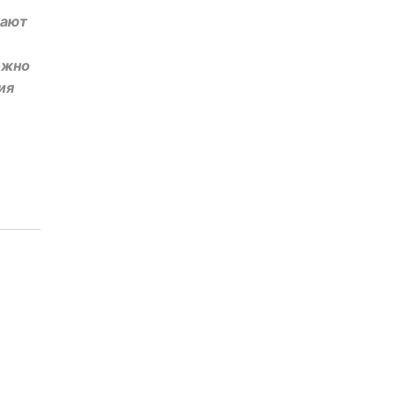
чают
ожно
ия