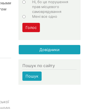
Ні, бо це порушення
тными
прав місцевого
том
самоврядування
Мені все одно
Голос
Довідники
Пошук по сайту
Пошук
ської
 щодо