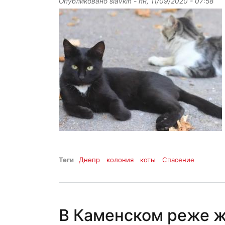
Опубликовано
slavkin
-
пн, 11/09/2020 - 07:58
Теги
Днепр
колония
коты
Спасение
В Каменском реже ж