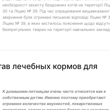
необхідності захисту бездомних котів на території Л
30 та Ліцею № 39. Під час опрацювання вищевказано
звернення були отримані письмові відповіді Ліцею № 
Ліцею № 39, в яких містилось пояснення щодо відсутн
безпритульних тварин на території навчальних заклад
тав лечебных кормов для
К домашним питомцам очень часто относятся как к
собственным детям. Именно поэтому приобретают
огромное количество вкусностей, лекарственных
препаратов, которые помогают бороться с недугами.