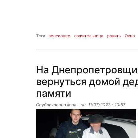
Теги
пенсионер
сожительница
ранить
Окно
На Днепропетровщи
вернуться домой де
памяти
Опубликовано
ilona
-
пн, 11/07/2022 - 10:57