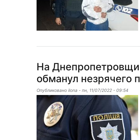
На Днепропетровщи
обманул незрячего 
Опубликовано
ilona
-
пн, 11/07/2022 - 09:54