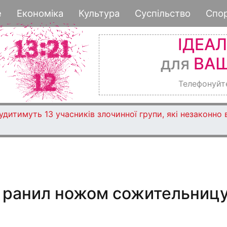
Перейти
е
Економіка
Культура
Суспільство
Спо
к
основному
ІДЕА
содержанию
для
ВАШ
Телефонуйт
дитимуть 13 учасників злочинної групи, які незаконно
 ранил ножом сожительницу