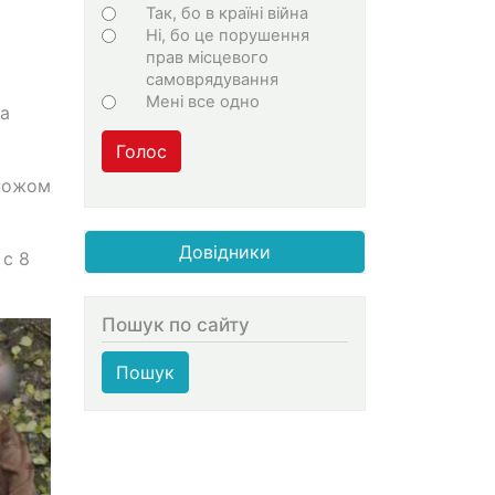
Choices
Так, бо в країні війна
Ні, бо це порушення
прав місцевого
самоврядування
Мені все одно
а
Голос
 ножом
Довідники
 с 8
Пошук по сайту
Пошук