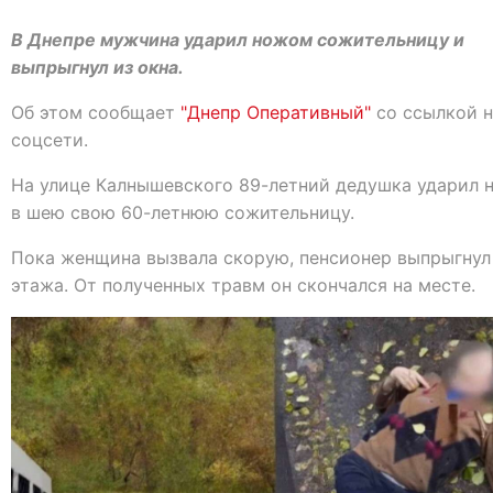
В Днепре мужчина ударил ножом сожительницу и
выпрыгнул из окна.
Об этом сообщает
"Днепр Оперативный"
со ссылкой н
соцсети.
На улице Калнышевского 89-летний дедушка ударил
в шею свою 60-летнюю сожительницу.
Пока женщина вызвала скорую, пенсионер выпрыгнул
этажа. От полученных травм он скончался на месте.