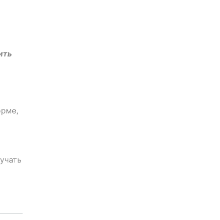
ить
орме,
лучать