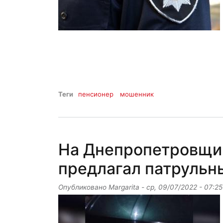
Теги
пенсионер
мошенник
На Днепропетровщи
предлагал патрульн
Опубликовано
Margarita
-
ср, 09/07/2022 - 07:25