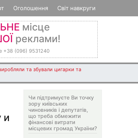
рт
Оголошення
Світ навкруги
ЛЬНЕ
місце
ОЇ
реклами!
е +38 (096) 9531240
 виробляли та збували цигарки та
Чи підтримуєте Ви точку
зору київських
чиновників і депутатів,
 и
що треба обмежити
фінансові витрати
місцевих громад України?