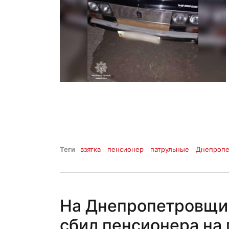
Теги
взятка
пенсионер
патрульные
Днепроп
На Днепропетровщи
сбил пенсионера на