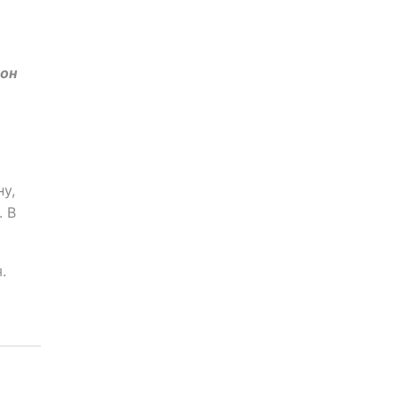
 он
у,
. В
.