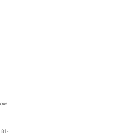
том
 81-