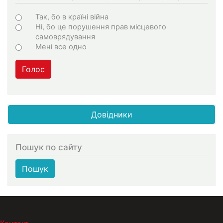
Choices
Так, бо в країні війна
Ні, бо це порушення прав місцевого
самоврядування
Мені все одно
Голос
Довідники
Пошук по сайту
Пошук
МЕНЮ В ПОДВАЛЕ