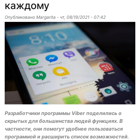
каждому
Опубликовано
Margarita
-
чт, 08/19/2021 - 07:42
Разработчики программы Viber поделились о
скрытых для большинства людей функциях. В
частности, они помогут удобнее пользоваться
программой и расширить список возможностей.