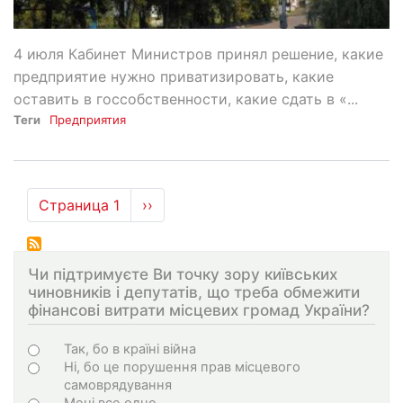
4 июля Кабинет Министров принял решение, какие
предприятие нужно приватизировать, какие
оставить в госсобственности, какие сдать в «...
Теги
Предприятия
Нумерация
Страница 1
Следующая
››
страниц
страница
Чи підтримуєте Ви точку зору київських
чиновників і депутатів, що треба обмежити
фінансові витрати місцевих громад України?
Choices
Так, бо в країні війна
Ні, бо це порушення прав місцевого
самоврядування
Мені все одно