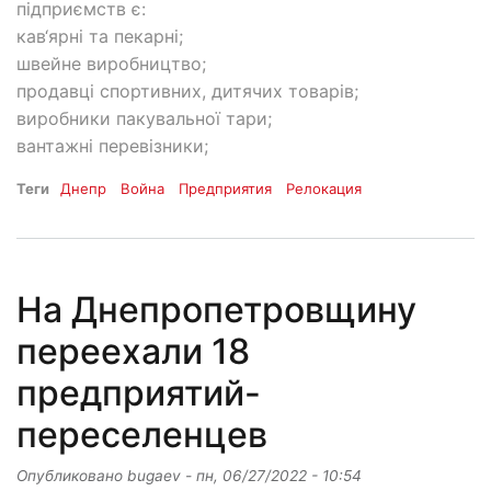
підприємств є:
кав‘ярні та пекарні;
швейне виробництво;
продавці спортивних, дитячих товарів;
виробники пакувальної тари;
вантажні перевізники;
Теги
Днепр
Война
Предприятия
Релокация
На Днепропетровщину
переехали 18
предприятий-
переселенцев
Опубликовано
bugaev
-
пн, 06/27/2022 - 10:54