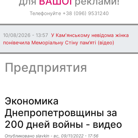
для
ВАШОЇ
реклами!
Оголошення
Телефонуйте +38 (096) 9531240
Світ навкруги
У Кам'янському невідома жінка
ьну Стіну пам’яті (відео)
Предприятия
Экономика
Днепропетровщины за
200 дней войны - видео
Опубликовано
slavkin
-
вс, 09/11/2022 - 17:56