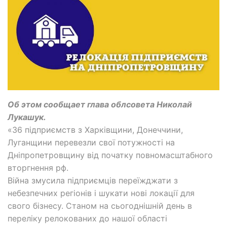
Об этом сообщает глава облсовета Николай
Лукашук.
«36 підприємств з Харківщини, Донеччини,
Луганщини перевезли свої потужності на
Дніпропетровщину від початку повномасштабного
вторгнення рф.
Війна змусила підприємців переїжджати з
небезпечних регіонів і шукати нові локації для
свого бізнесу. Станом на сьогоднішній день в
переліку релокованих до нашої області