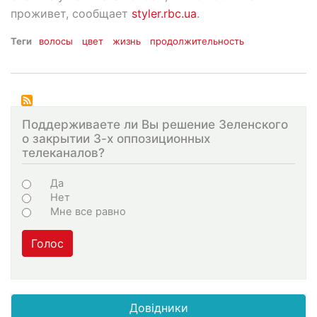
проживет, сообщает
styler.rbc.ua
.
Теги
волосы
цвет
жизнь
продолжительность
Поддерживаете ли Вы решение Зеленского
о закрытии 3-х оппозиционных
телеканалов?
Choices
Да
Нет
Мне все равно
Голос
Довідники