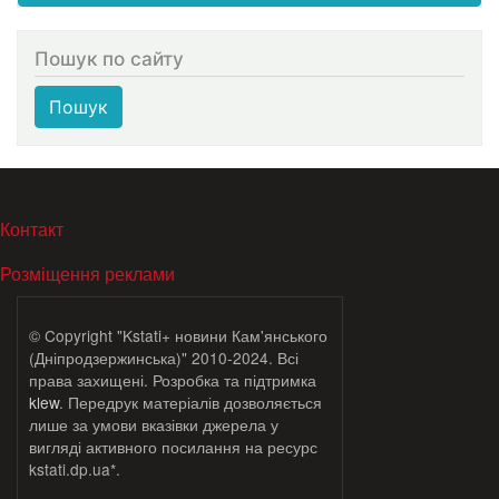
Пошук по сайту
Пошук
МЕНЮ В ПОДВАЛЕ
Контакт
Розміщення реклами
© Copyright "Kstati+ новини Кам'янського
(Дніпродзержинська)" 2010-2024. Всі
права захищені. Розробка та підтримка
klew
. Передрук матеріалів дозволяється
лише за умови вказівки джерела у
вигляді активного посилання на ресурс
kstati.dp.ua*.