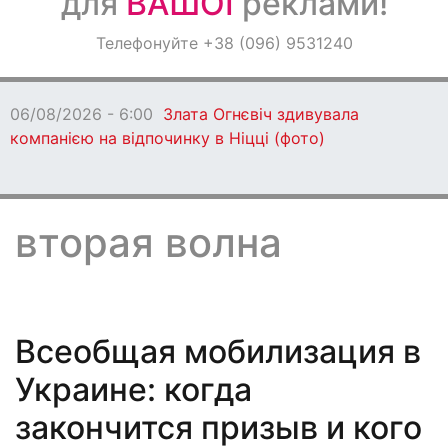
для
ВАШОЇ
реклами!
Оголошення
Телефонуйте +38 (096) 9531240
Світ навкруги
06/08/2026 - 6:00
Співак
Володимир Дантес став
продюсером
вторая волна
Всеобщая мобилизация в
Украине: когда
закончится призыв и кого