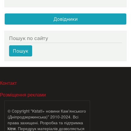
Довідники
Пошук по сайту
Пошук
МЕНЮ В ПОДВАЛЕ
Контакт
Розміщення реклами
© Copyright "Kstati+ новини Кам'янського
(Дніпродзержинська)" 2010-2024. Всі
права захищені. Розробка та підтримка
klew
. Передрук матеріалів дозволяється