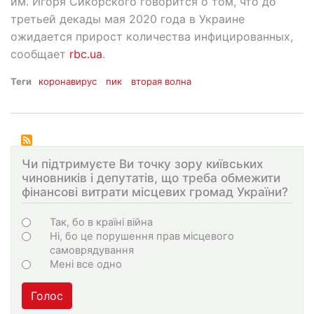
им. Игоря Сикорского говорится о том, что до
третьей декады мая 2020 года в Украине
ожидается прирост количества инфицированных,
сообщает
rbc.ua
.
Теги
коронавирус
пик
вторая волна
Чи підтримуєте Ви точку зору київських
чиновників і депутатів, що треба обмежити
фінансові витрати місцевих громад України?
Choices
Так, бо в країні війна
Ні, бо це порушення прав місцевого
самоврядування
Мені все одно
Голос