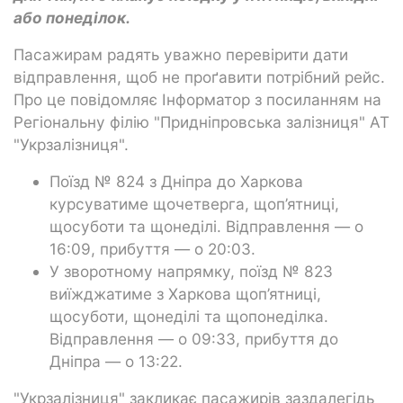
або понеділок.
Пасажирам радять уважно перевірити дати
відправлення, щоб не проґавити потрібний рейс.
Про це повідомляє Інформатор з посиланням на
Регіональну філію "Придніпровська залізниця" АТ
"Укрзалізниця".
Поїзд № 824 з Дніпра до Харкова
курсуватиме щочетверга, щоп’ятниці,
щосуботи та щонеділі. Відправлення — о
16:09, прибуття — о 20:03.
У зворотному напрямку, поїзд № 823
виїжджатиме з Харкова щоп’ятниці,
щосуботи, щонеділі та щопонеділка.
Відправлення — о 09:33, прибуття до
Дніпра — о 13:22.
"Укрзалізниця" закликає пасажирів заздалегідь