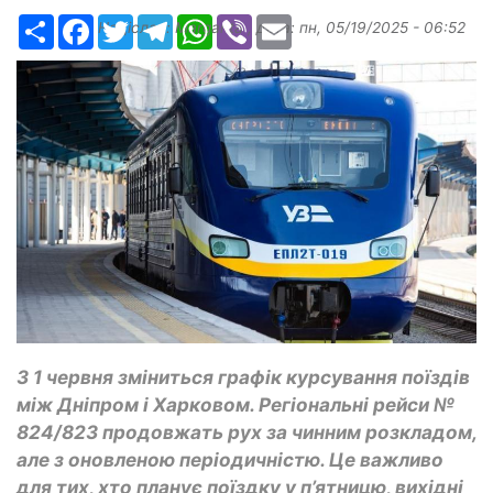
Ресурс
Facebook
Twitter
Telegram
WhatsApp
Viber
Email
Надіслав:
Margarita
, дата:
пн, 05/19/2025 - 06:52
З 1 червня зміниться графік курсування поїздів
між Дніпром і Харковом. Регіональні рейси №
824/823 продовжать рух за чинним розкладом,
але з оновленою періодичністю. Це важливо
для тих, хто планує поїздку у п’ятницю, вихідні