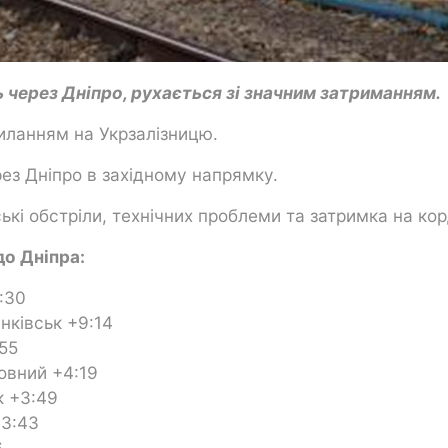
ть через Дніпро, рухається зі значним затриманням.
иланням на Укрзалізницю.
рез Дніпро в західному напрямку.
ькі обстріли, технічних проблеми та затримка на кор
до Дніпра:
:30
ківськ +9:14
55
овний +4:19
к +3:49
+3:43
6