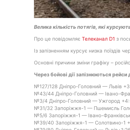
Велика кількість потягів, які курсую
Про це повідомляє
Телеканал D1
з пос
Із запізненням курсує низка поїздів че
Основні причини зміни графіку – російс
Через бойові дії запізнюються рейси 
№127/128 Дніпро-Головний — Львів +3
№43/44 Дніпро-Головний — Івано-Фран
№3/4 Дніпро-Головний — Ужгород +4:
№31/32 Запоріжжя-1 — Пшемисль Гол
№5/6 Запоріжжя-1 — Івано-Франківсь
№39/40 Запоріжжя-1 — Солотвино-1 
№79/80 Дніпро-Головний — Львів+1:2