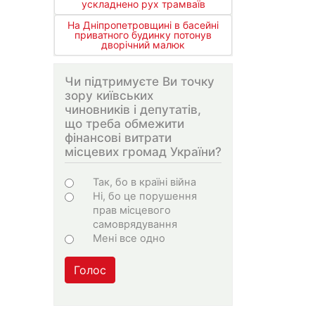
ускладнено рух трамваїв
На Дніпропетровщині в басейні
приватного будинку потонув
дворічний малюк
Чи підтримуєте Ви точку
зору київських
чиновників і депутатів,
що треба обмежити
фінансові витрати
місцевих громад України?
Варіанти
Так, бо в країні війна
Ні, бо це порушення
прав місцевого
самоврядування
Мені все одно
Голос