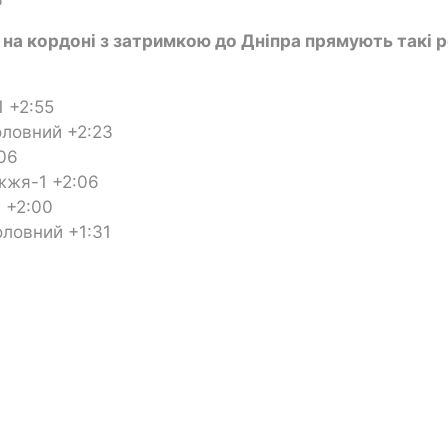
 на кордоні з затримкою до Дніпра прямують такі р
 +2:55
ловний +2:23
06
жжя-1 +2:06
 +2:00
ловний +1:31