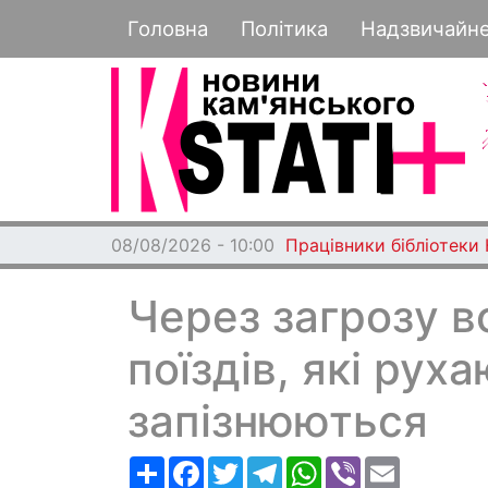
Основная навигация
Головна
Політика
Надзвичайн
08/08/2026 - 10:00
Працівники бібліотеки
Через загрозу в
поїздів, які рух
запізнюються
Ресурс
Facebook
Twitter
Telegram
WhatsApp
Viber
Email