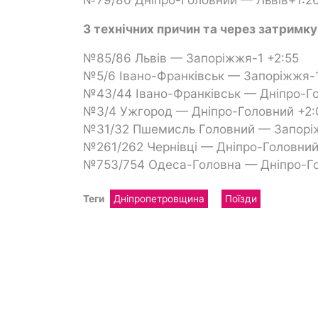
З технічних причин та через затримку
№85/86 Львів — Запоріжжя-1 +2:55
№5/6 Івано-Франківськ — Запоріжжя-1
№43/44 Івано-Франківськ — Дніпро-Го
№3/4 Ужгород — Дніпро-Головний +2:
№31/32 Пшемисль Головний — Запорі
№261/262 Чернівці — Дніпро-Головний
№753/754 Одеса-Головна — Дніпро-Го
Теги
Дніпропетровщина
Поїзди