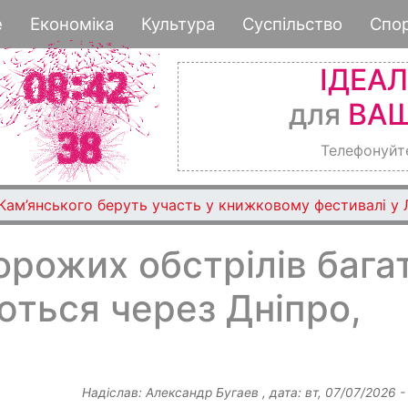
Перейти
е
Економіка
Культура
Суспільство
Спо
до
основного
ІДЕА
вмісту
для
ВАШ
Телефонуйт
 Кам’янського беруть участь у книжковому фестивалі у 
орожих обстрілів бага
аються через Дніпро,
Надіслав:
Александр Бугаев
, дата:
вт, 07/07/2026 -