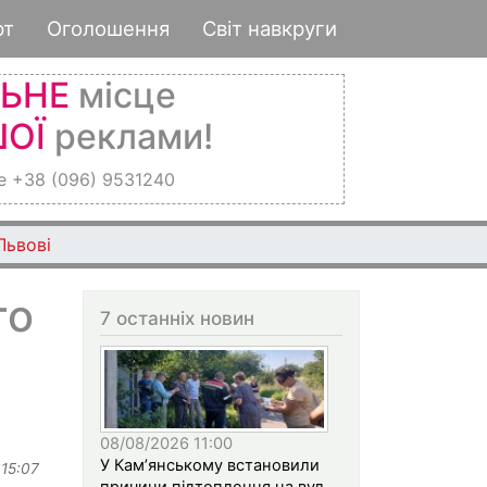
рт
Оголошення
Світ навкруги
ЛЬНЕ
місце
ОЇ
реклами!
е +38 (096) 9531240
Львові
то
7 останніх новин
08/08/2026 11:00
У Кам’янському встановили
 15:07
причини підтоплення на вул.