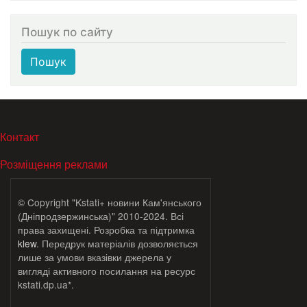
Пошук по сайту
Пошук
МЕНЮ В ПОДВАЛЕ
Контакт
Розміщення реклами
© Copyright "Kstati+ новини Кам'янського
(Дніпродзержинська)" 2010-2024. Всі
права захищені. Розробка та підтримка
klew
. Передрук матеріалів дозволяється
лише за умови вказівки джерела у
вигляді активного посилання на ресурс
kstati.dp.ua*.