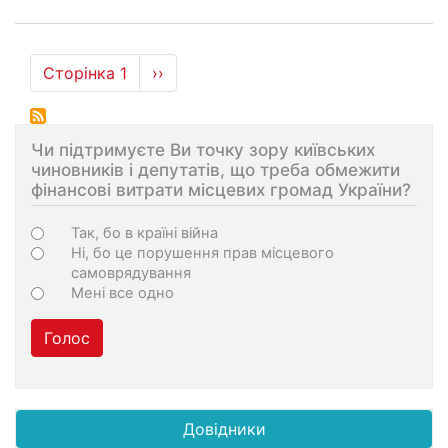
Розбивка
Сторінка 1
Наступна
››
на
сторінка
сторінки
Чи підтримуєте Ви точку зору київських
чиновників і депутатів, що треба обмежити
фінансові витрати місцевих громад України?
Варіанти
Так, бо в країні війна
Ні, бо це порушення прав місцевого
самоврядування
Мені все одно
Голос
Довідники