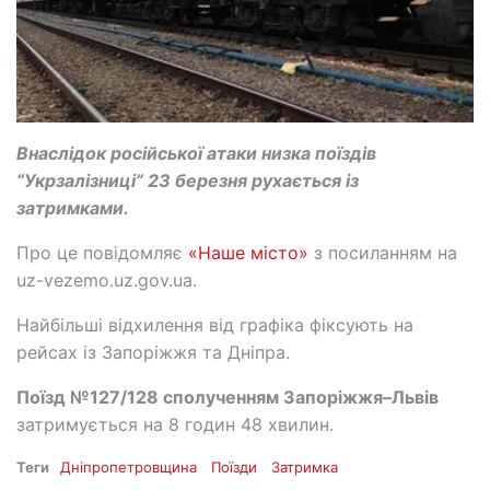
Внаслідок російської атаки низка поїздів
“Укрзалізниці” 23 березня рухається із
затримками.
Про це повідомляє
«Наше місто»
з посиланням на
uz-vezemo.uz.gov.ua.
Найбільші відхилення від графіка фіксують на
рейсах із Запоріжжя та Дніпра.
Поїзд №127/128 сполученням Запоріжжя–Львів
затримується на 8 годин 48 хвилин.
Теги
Дніпропетровщина
Поїзди
Затримка