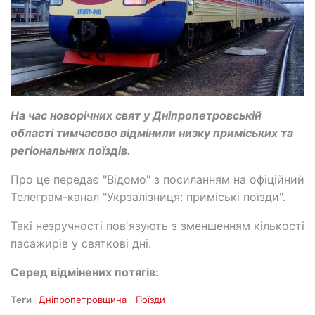
На час новорічних свят у Дніпропетровській
області тимчасово відмінили низку приміських та
регіональних поїздів.
Про це передає "Відомо" з посиланням на офіційний
Телеграм-канал "Укрзалізниця: приміські поїзди".
Такі незручності повʼязують з зменшенням кількості
пасажирів у святкові дні.
Серед відмінених потягів:
Теги
Дніпропетровщина
Поїзди