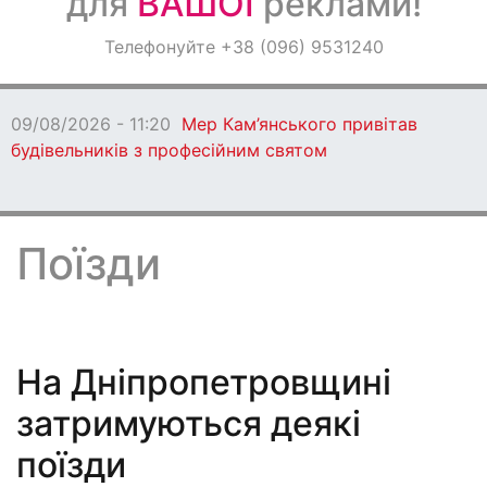
для
ВАШОЇ
реклами!
Оголошення
Телефонуйте +38 (096) 9531240
Світ навкруги
Мер Кам’янського привітав
офесійним святом
Поїзди
На Дніпропетровщині
затримуються деякі
поїзди