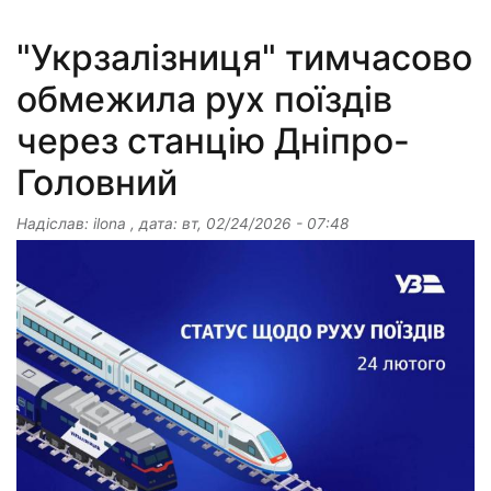
"Укрзалізниця" тимчасово
обмежила рух поїздів
через станцію Дніпро-
Головний
Надіслав:
ilona
, дата:
вт, 02/24/2026 - 07:48