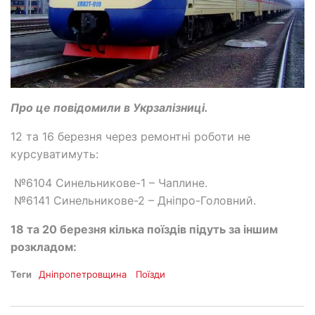
Про це повідомили в Укрзалізниці.
12 та 16 березня через ремонтні роботи не
курсуватимуть:
№6104 Синельникове-1 – Чаплине.
№6141 Синельникове-2 – Дніпро-Головний.
18 та 20 березня кілька поїздів підуть за іншим
розкладом:
Теги
Дніпропетровщина
Поїзди