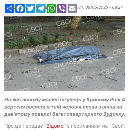
Ресурс
Facebook
Twitter
Telegram
WhatsApp
Viber
Email
Надіслав:
Александр Бугаев
, дата:
пт, 09/05/2025 - 08:27
На житловому масиві Інгулець у Кривому Розі 4
вересня ввечері літній чоловік випав з вікна на
девʼятому поверсі багатоквартирного будинку.
Про це передає
"Відомо"
з посиланням на "Свої".