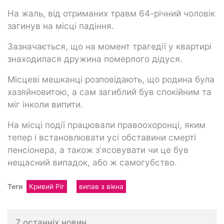
На жаль, від отриманих травм 64-річний чоловік
загинув на місці падіння.
Зазначається, що на момент трагедії у квартирі
знаходилася дружина померлого дідуся.
Місцеві мешканці розповідають, що родина була
хазяйновитою, а сам загиблий був спокійним та
міг інколи випити.
На місці події працювали правоохоронці, яким
тепер і встановлювати усі обставини смерті
пенсіонера, а також зʼясовувати чи це був
нещасний випадок, або ж самогубство.
Теги
Кривий Ріг
випав з вікна
7 останніх новин