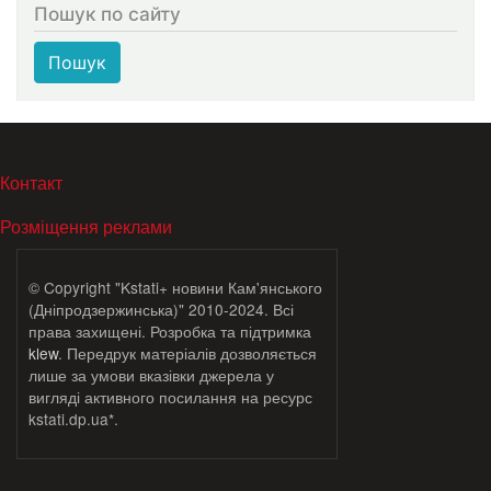
Пошук по сайту
Пошук
МЕНЮ В ПОДВАЛЕ
Контакт
Розміщення реклами
© Copyright "Kstati+ новини Кам'янського
(Дніпродзержинська)" 2010-2024. Всі
права захищені. Розробка та підтримка
klew
. Передрук матеріалів дозволяється
лише за умови вказівки джерела у
вигляді активного посилання на ресурс
kstati.dp.ua*.