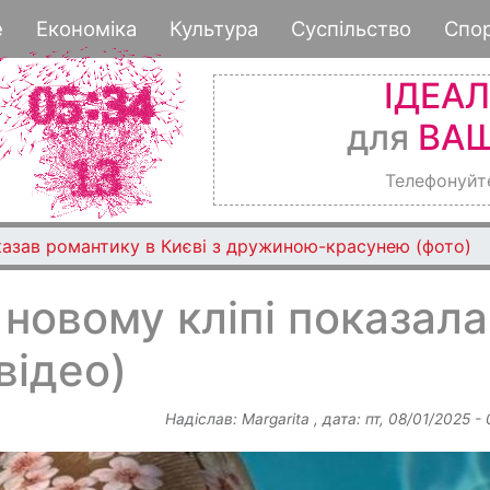
Перейти
е
Економіка
Культура
Суспільство
Спо
до
основного
ІДЕА
вмісту
для
ВАШ
Телефонуйт
казав романтику в Києві з дружиною-красунею (фото)
 новому кліпі показала
відео)
Надіслав:
Margarita
, дата:
пт, 08/01/2025 -