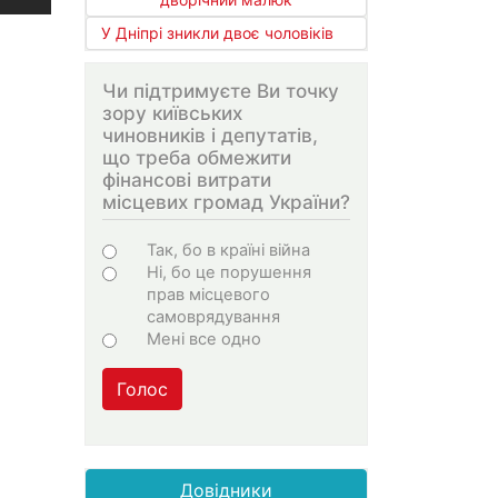
У Дніпрі зникли двоє чоловіків
Чи підтримуєте Ви точку
зору київських
чиновників і депутатів,
що треба обмежити
фінансові витрати
місцевих громад України?
Варіанти
Так, бо в країні війна
Ні, бо це порушення
прав місцевого
самоврядування
Мені все одно
Голос
Довідники