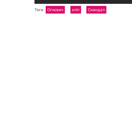
Теги
Огнєвич
кліп
Скандал