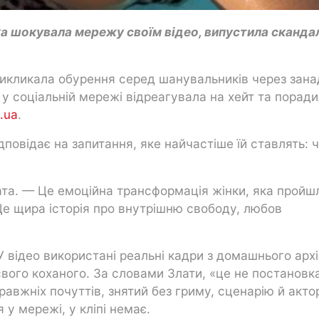
ка шокувала мережу своїм відео, випустила сканда
викликала обурення серед шанувальників через зана
і у соціальній мережі відреагувала на хейт та порад
y.ua
.
дповідає на запитання, яке найчастіше їй ставлять: 
ата. — Це емоційна трансформація жінки, яка пройш
 Це щира історія про внутрішню свободу, любов
 відео використані реальні кадри з домашнього архі
свого коханого. За словами Злати, «це не постановк
авжніх почуттів, знятий без гриму, сценарію й актор
 у мережі, у кліпі немає.