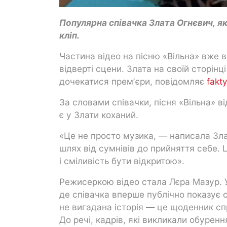
Популярна співачка Злата Огнєвич, я
кліп.
Частина відео на пісню «Вільна» вже 
відверті сцени. Злата на своїй сторінц
дочекатися премʼєри, повідомляє
fakt
За словами співачки, пісня «Вільна» ві
є у Злати коханий.
«Це не просто музика, — написала Зл
шлях від сумнівів до прийняття себе.
і сміливість бути відкритою».
Режисеркою відео стала Лєра Мазур. У
де співачка вперше публічно показує 
не вигадана історія — це щоденник спр
До речі, кадрів, які викликали обурення