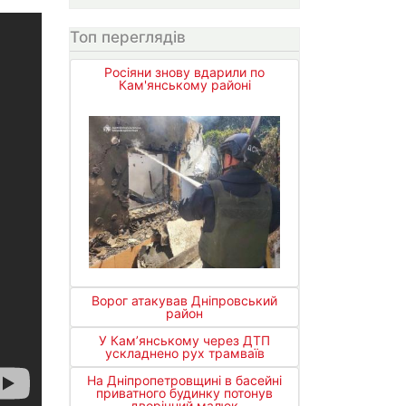
Топ переглядів
Росіяни знову вдарили по
Кам'янському районі
Ворог атакував Дніпровський
район
У Кам’янському через ДТП
ускладнено рух трамваїв
На Дніпропетровщині в басейні
приватного будинку потонув
дворічний малюк