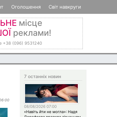
рт
Оголошення
Світ навкруги
ЛЬНЕ
місце
ОЇ
реклами!
е +38 (096) 9531240
7 останніх новин
 06:00
08/08/2026 07:00
«Навіть йти не могла»: Надя
Дорофєєва вразила зізнанням