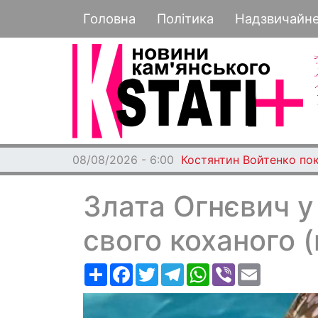
Основная навигация
Головна
Політика
Надзвичайн
08/08/2026 - 6:00
Костянтин Войтенко по
Злата Огнєвич у
свого коханого (
Ресурс
Facebook
Twitter
Telegram
WhatsApp
Viber
Email