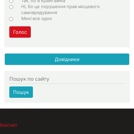
Варіанти
Так, бо в країні війна
Ні, бо це порушення прав місцевого
самоврядування
Мені все одно
Голос
Довідники
Пошук по сайту
Пошук
МЕНЮ В ПОДВАЛЕ
Контакт