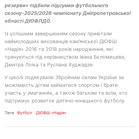
резерви» підбили підсумки футбольного
сезону-2025/2026 чемпіонату Дніпропетровської
області ДЮФЛДО.
Із успішним завершенням сезону привітали
наймолодших вихованців кам’янської ДЮФШ
«Надія» 2016 та 2018 років народження, які
тренуються під керівництвом Івана Бєломицева,
Дмитра Лоіка та Руслана Худжадзе.
У школі подякували Збройним силам України за
можливість дітям займатися спортом і брати
участь у змаганнях, а також батькам та всім, хто
підтримує розвиток дитячо-юнацького футболу.
Теги
Футбол
ДЮФШ «Надія»