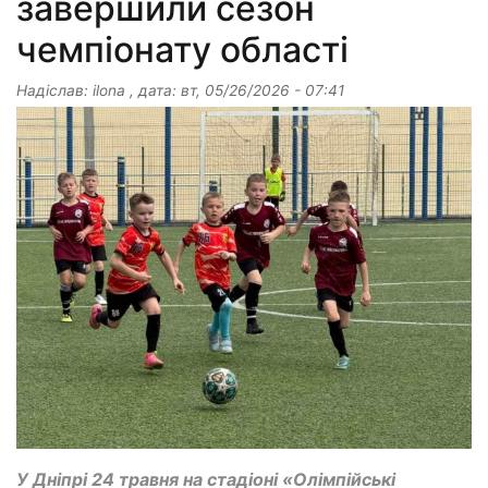
завершили сезон
чемпіонату області
Надіслав:
ilona
, дата:
вт, 05/26/2026 - 07:41
У Дніпрі 24 травня на стадіоні «Олімпійські