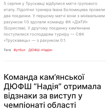
5 серпня у Трускавці відбулися матчі групового
етапу. Підопічні тренера Івана Бєломицева провели
два поєдинки. У першому матчі вони з мінімальним
рахунком 1:0 здолали команду ФК «ДіяТИ»
(Борислав). У другому поєдинку кам’янчани
поступилися господарям турніру — СФК
«Трускавець» — з рахунком 0:1.
Теги
Футбол
ДЮФШ «Надія»
Команда кам’янської
ДЮФШ “Надія” отримала
відзнаки за виступ у
чемпіонаті області