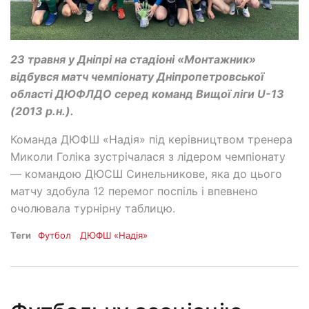
23 травня у Дніпрі на стадіоні «Монтажник»
відбувся матч чемпіонату Дніпропетровської
області ДЮФЛДО серед команд Вищої ліги U-13
(2013 р.н.).
Команда ДЮФШ «Надія» під керівництвом тренера
Миколи Голіка зустрічалася з лідером чемпіонату
— командою ДЮСШ Синельникове, яка до цього
матчу здобула 12 перемог поспіль і впевнено
очолювала турнірну таблицю.
Теги
Футбол
ДЮФШ «Надія»