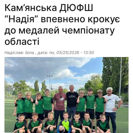
Кам’янська ДЮФШ
“Надія” впевнено крокує
до медалей чемпіонату
області
Надіслав:
ilona
, дата:
пн, 05/25/2026 - 13:50