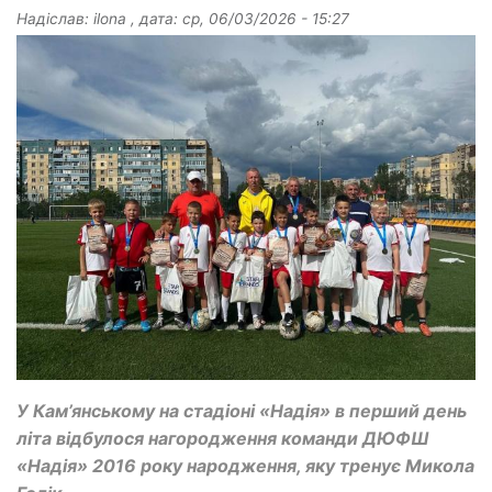
Надіслав:
ilona
, дата:
ср, 06/03/2026 - 15:27
У Кам’янському на стадіоні «Надія» в перший день
літа відбулося нагородження команди ДЮФШ
«Надія» 2016 року народження, яку тренує Микола