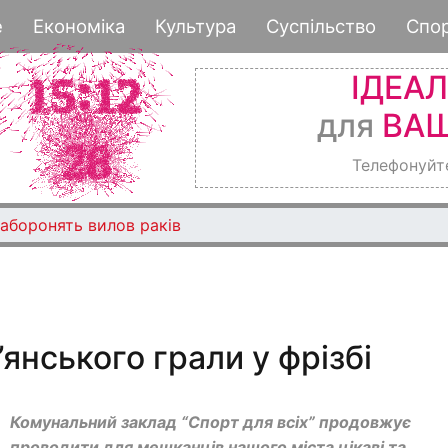
Перейти
е
Економіка
Культура
Суспільство
Спо
до
основного
ІДЕА
вмісту
для
ВАШ
Телефонуйт
аборонять вилов раків
янського грали у фрізбі
Комунальний заклад “Спорт для всіх” продовжує
проводити для мешканців нашого міста цікаві та