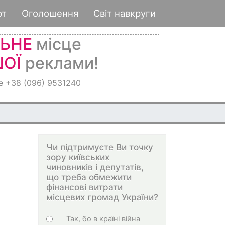
рт
Оголошення
Світ навкруги
ЛЬНЕ
місце
ОЇ
реклами!
е +38 (096) 9531240
Чи підтримуєте Ви точку
зору київських
чиновників і депутатів,
що треба обмежити
фінансові витрати
місцевих громад України?
Варіанти
Так, бо в країні війна