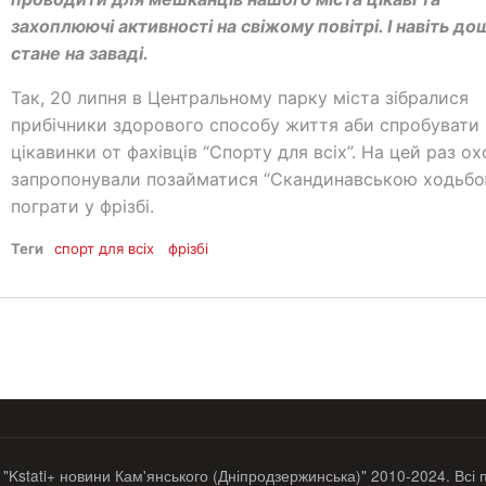
захоплюючі активності на свіжому повітрі. І навіть до
стане на заваді.
Так, 20 липня в Центральному парку міста зібралися
прибічники здорового способу життя аби спробувати
цікавинки от фахівців “Спорту для всіх”. На цей раз о
запропонували позайматися “Скандинавською ходьбо
пограти у фрізбі.
Теги
спорт для всіх
фрізбі
 "Kstati+ новини Кам'янського (Дніпродзержинська)" 2010-2024. Всі 