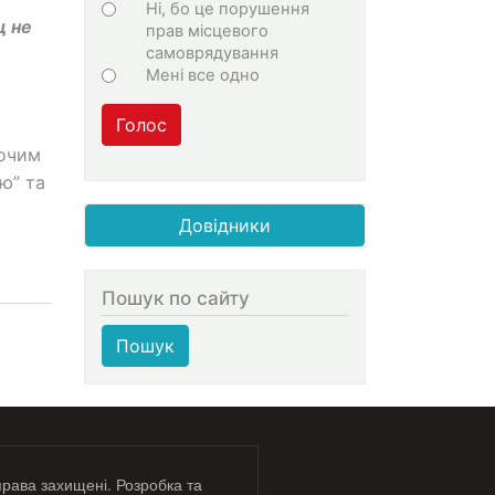
Ні, бо це порушення
щ не
прав місцевого
самоврядування
Мені все одно
Голос
хочим
ю” та
Довідники
Пошук по сайту
Пошук
права захищені. Розробка та