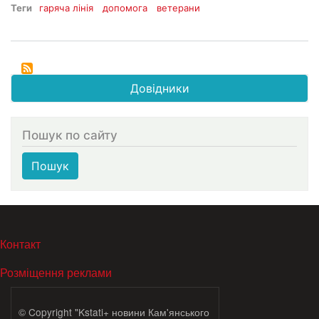
Теги
гаряча лінія
допомога
ветерани
Довідники
Пошук по сайту
Пошук
МЕНЮ В ПОДВАЛЕ
Контакт
Розміщення реклами
© Copyright "Kstati+ новини Кам'янського