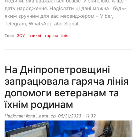
людини, яка вважається безвісти зниклою. А ще –
дату народження. Надіслати ці дані можна і будь-
яким зручним для вас месенджером – Viber,
Telegram, WhatsApp або Signal.
Теги
ЗСУ
зниклі
гаряча лінія
На Дніпропетровщині
запрацювала гаряча лінія
допомоги ветеранам та
їхнім родинам
Надіслав:
ilona
, дата:
ср, 05/31/2023 - 11:32