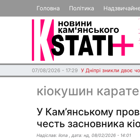
Основная навигация
Головна
Політика
Надзвичайн
07/08/2026 - 17:29
У Дніпрі зникли двоє чо
кіокушин карате
У Кам’янському про
честь засновника к
Надіслав:
ilona
, дата:
нд, 08/02/2026 - 14:01