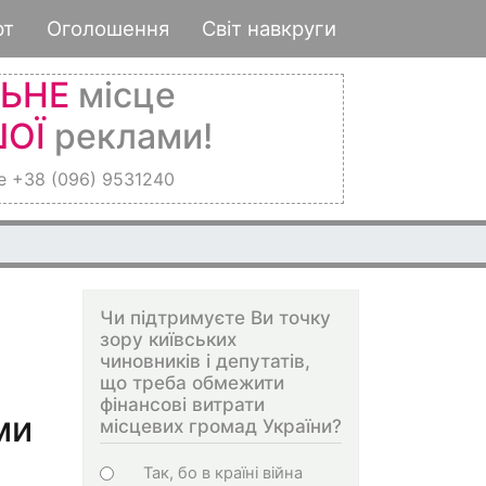
рт
Оголошення
Світ навкруги
ЛЬНЕ
місце
ОЇ
реклами!
е +38 (096) 9531240
Чи підтримуєте Ви точку
зору київських
чиновників і депутатів,
що треба обмежити
фінансові витрати
ми
місцевих громад України?
Варіанти
Так, бо в країні війна