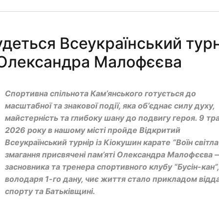
удеться Всеукраїнський тур
ті Олександра Малофєєва
Спортивна спільнота Кам’янського готується до
масштабної та знакової події, яка об’єднає силу духу,
майстерність та глибоку шану до подвигу героя. 9 тр
2026 року в нашому місті пройде Відкритий
Всеукраїнський турнір із Кіокушин карате “Воїн світла”
змагання присвячені пам’яті Олександра Малофєєва 
засновника та тренера спортивного клубу “Бусін-кан”,
володаря 1-го дану, чиє життя стало прикладом відд
спорту та Батьківщині.