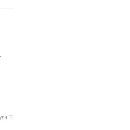
т
ули 11