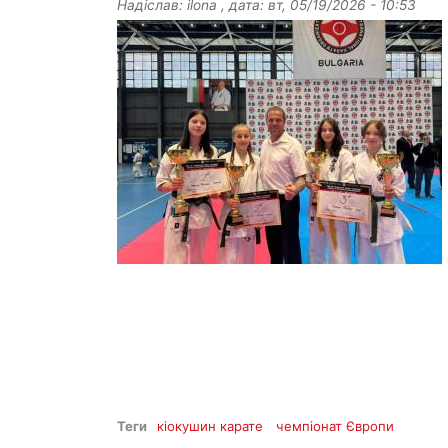
Надіслав:
ilona
, дата:
вт, 05/19/2026 - 10:53
Теги
кіокушин карате
чемпіонат Європи