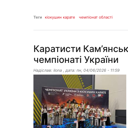
Теги
кіокушин карате
чемпіонат області
Каратисти Кам’янськ
чемпіонаті України
Надіслав:
ilona
, дата:
пн, 04/06/2026 - 11:59