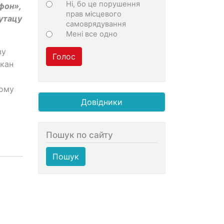
Ні, бо це порушення
фон»,
прав місцевого
сутацу
самоврядування
Мені все одно
зу
Голос
-кан
кому
Довідники
Пошук по сайту
Пошук