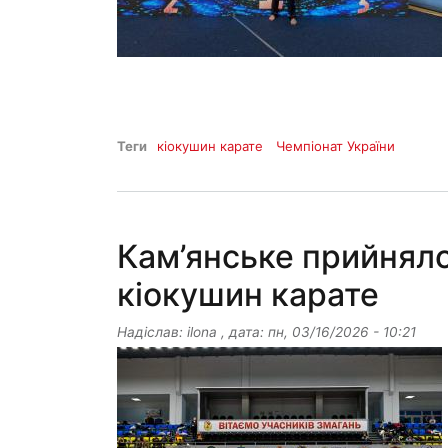
Теги
кіокушин карате
Чемпіонат України
Кам’янське прийняло
кіокушин карате
Надіслав:
ilona
, дата:
пн, 03/16/2026 - 10:21