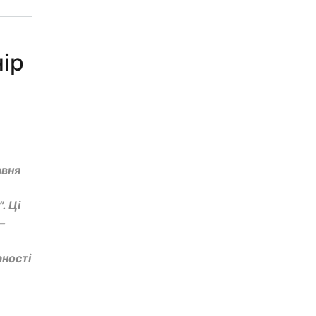
нір
авня
. Ці
—
аності