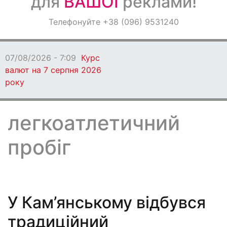
для
ВАШОЇ
реклами!
Оголошення
Телефонуйте +38 (096) 9531240
Світ навкруги
07/08/2026 - 7:04
Вчитель із Кам'янс
премії Global Teacher Prize Ukraine 20
легкоатлетичний
пробіг
У Кам’янському відбувся
традиційний