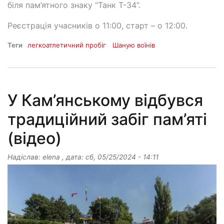
біля пам’ятного знаку “Танк Т-34”.
Реєстрація учасників о 11:00, старт – о 12:00.
Теги
легкоатлетичний пробіг
Шаную воїнів
У Кам’янському відбувся
традиційний забіг пам’яті
(відео)
Надіслав:
elena
, дата:
сб, 05/25/2024 - 14:11