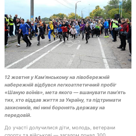
12 жовтня у Кам’янському на лівобережній
набережній відбувся легкоатлетичний пробіг
«Шаную воїнів», мета якого — вшанувати пам’ять
тих, хто віддав життя за Україну, та підтримати
захисників, які нині боронять державу на
передовій.
До участі долучилися діти, молодь, ветерани
спорту та військові — загалом понад 300