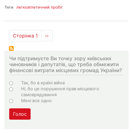
Теги
легкоатлетичний пробіг
Розбивка
Сторінка 1
Наступна
››
на
сторінка
сторінки
Чи підтримуєте Ви точку зору київських
чиновників і депутатів, що треба обмежити
фінансові витрати місцевих громад України?
Варіанти
Так, бо в країні війна
Ні, бо це порушення прав місцевого
самоврядування
Мені все одно
Голос