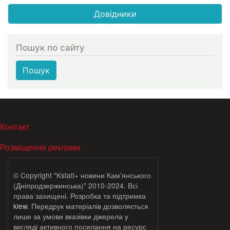
Довідники
Пошук по сайту
Пошук
МЕНЮ В ПОДВАЛЕ
Контакт
Розміщення реклами
© Copyright "Kstati+ новини Кам'янського
(Дніпродзержинська)" 2010-2024. Всі
права захищені. Розробка та підтримка
klew
. Передрук матеріалів дозволяється
лише за умови вказівки джерела у
вигляді активного посилання на ресурс