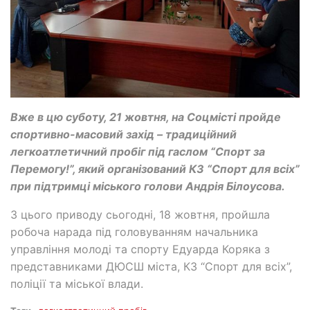
Вже в цю суботу, 21 жовтня, на Соцмісті пройде
спортивно-масовий захід – традиційний
легкоатлетичний пробіг під гаслом “Спорт за
Перемогу!”, який організований КЗ “Спорт для всіх”
при підтримці міського голови Андрія Білоусова.
З цього приводу сьогодні, 18 жовтня, пройшла
робоча нарада під головуванням начальника
управління молоді та спорту Едуарда Коряка з
представниками ДЮСШ міста, КЗ “Спорт для всіх”,
поліції та міської влади.