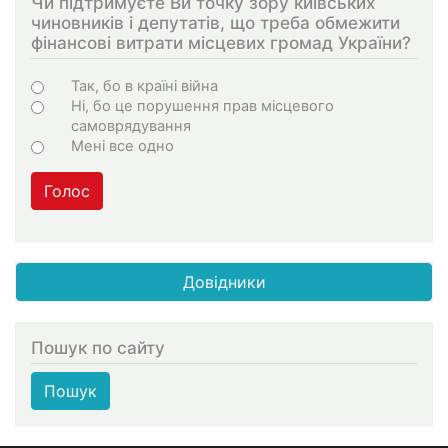
Чи підтримуєте Ви точку зору київських
чиновників і депутатів, що треба обмежити
фінансові витрати місцевих громад України?
Варіанти
Так, бо в країні війна
Ні, бо це порушення прав місцевого
самоврядування
Мені все одно
Голос
Довідники
Пошук по сайту
Пошук