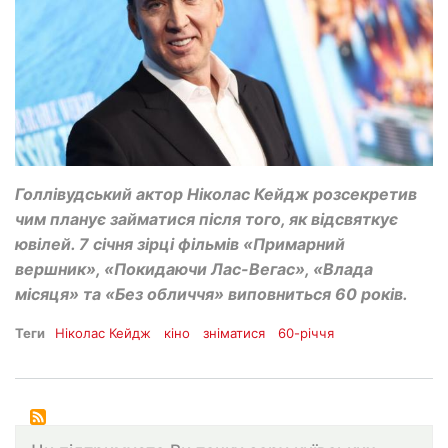
Голлівудський актор Ніколас Кейдж розсекретив
чим планує займатися після того, як відсвяткує
ювілей. 7 січня зірці фільмів «Примарний
вершник», «Покидаючи Лас-Вегас», «Влада
місяця» та «Без обличчя» виповниться 60 років.
Теги
Ніколас Кейдж
кіно
зніматися
60-річчя