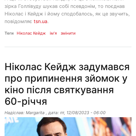
зірка Голлівуду шукав собі псевдонім, то поєднав
Ніколас і Кейдж і йому сподобалось, як це звучить,
повідомляє
tsn.ua
.
Теги
Ніколас Кейдж
ім'я
змінити
Ніколас Кейдж задумався
про припинення зйомок у
кіно після святкування
60-річчя
Надіслав:
Margarita
, дата:
пт, 12/08/2023 - 06:00