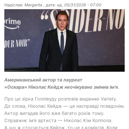
Надіслав:
Margarita
, дата:
нд, 05/31/2026 - 07:00
Американський актор та лауреат
«Оскара» Ніколас Кейдж неочікувано змінив ім’я.
Про це зірка Голлівуду розповів виданню Variety.
До слова, Ніколас Кейдж — це насправді псевдонім.
Актор вигадав його вже багато років тому.
Справжнє ім’я артиста — Ніколас Кім Коппола.
А що ж стосується Кейдж, то це з коміксів. Коли