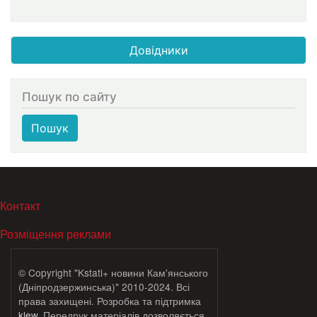
Довідники
Пошук по сайту
Пошук
МЕНЮ В ПОДВАЛЕ
Контакт
Розміщення реклами
© Copyright "Kstati+ новини Кам'янського
(Дніпродзержинська)" 2010-2024. Всі
права захищені. Розробка та підтримка
klew
. Передрук матеріалів дозволяється