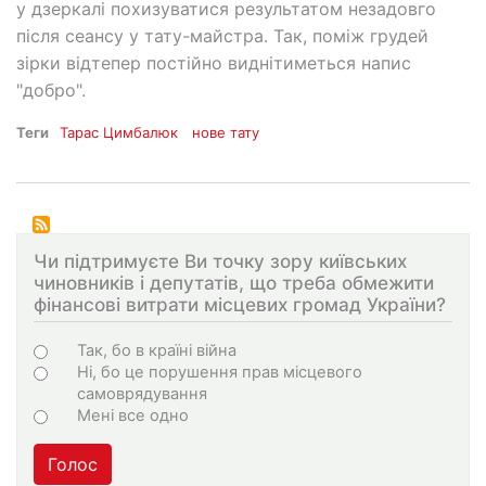
у дзеркалі похизуватися результатом незадовго
після сеансу у тату-майстра. Так, поміж грудей
зірки відтепер постійно виднітиметься напис
"добро".
Теги
Тарас Цимбалюк
нове тату
Чи підтримуєте Ви точку зору київських
чиновників і депутатів, що треба обмежити
фінансові витрати місцевих громад України?
Варіанти
Так, бо в країні війна
Ні, бо це порушення прав місцевого
самоврядування
Мені все одно
Голос