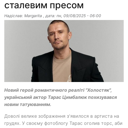
сталевим пресом
Надіслав:
Margarita
, дата:
пн, 09/08/2025 - 06:00
Новий герой романтичного реаліті "Холостяк",
український актор Тарас Цимбалюк похизувався
новим татуюванням.
Доволі велике зображення з'явилося в артиста на
грудях. У своєму фотоблогу Тарас оголив торс, аби