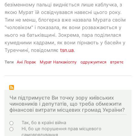
безіменному пальці видніється лише каблучка, з
якою Мурат їй освідчувався навесні цього року.
Тим не менш, блогерка вже назвала Мурата своїм
"чоловіком" і показала, як вони розважаються у
нього на батьківщині. Зокрема, пара поділилася
кумедними кадрами, як вони пірнають у басейн у
Туреччині, повідомляє
tsn.ua
.
Теги
Ані Лорак
Мурат Налкакіоглу
одружуитися
втретє
Чи підтримуєте Ви точку зору київських
чиновників і депутатів, що треба обмежити
фінансові витрати місцевих громад України?
Варіанти
Так, бо в країні війна
Ні, бо це порушення прав місцевого
самоврядування