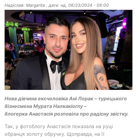
Надіслав:
Margarita
, дата:
нд, 06/23/2024 - 06:00
Нова дівчина ексчоловіка Ані Лорак – турецького
бізнесмена Мурата Налкакіоглу –
блогерка Анастасія розповіла про радісну звістку.
Так, у фотоблогу Анастасія показала на руці
обранця золоту обручку. Щоправда, на її