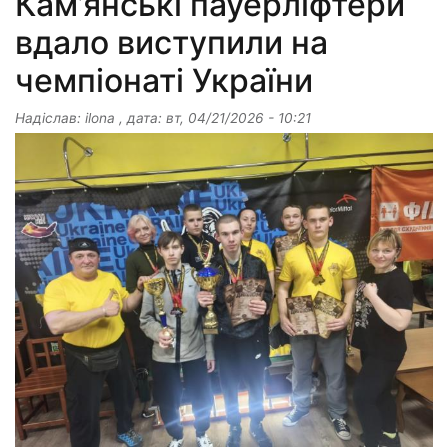
Кам’янські пауерліфтери
вдало виступили на
чемпіонаті України
Надіслав:
ilona
, дата:
вт, 04/21/2026 - 10:21