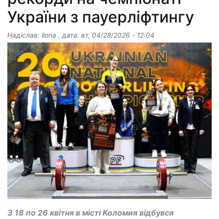
України з пауерліфтингу
Надіслав:
ilona
, дата:
вт, 04/28/2026 - 12:04
З 18 по 26 квітня в місті Коломия відбувся