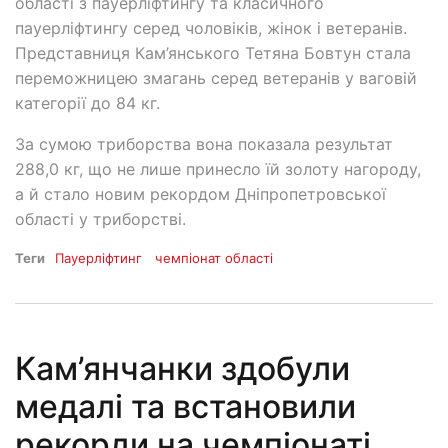
області з пауерліфтингу та класичного
пауерліфтингу серед чоловіків, жінок і ветеранів.
Представниця Кам’янського Тетяна Бовтун стала
переможницею змагань серед ветеранів у ваговій
категорії до 84 кг.
За сумою триборства вона показала результат
288,0 кг, що не лише принесло їй золоту нагороду,
а й стало новим рекордом Дніпропетровської
області у триборстві.
Теги
Пауерліфтинг
чемпіонат області
Кам’янчанки здобули
медалі та встановили
рекорди на чемпіонаті