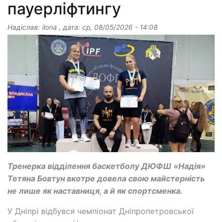
пауерліфтингу
Надіслав:
ilona
, дата:
ср, 08/05/2026 - 14:08
Тренерка відділення баскетболу ДЮФШ «Надія»
Тетяна Бовтун вкотре довела свою майстерність
не лише як наставниця, а й як спортсменка.
У Дніпрі відбувся чемпіонат Дніпропетровської