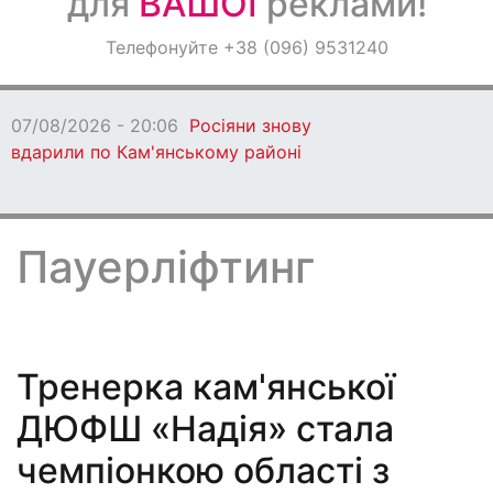
для
ВАШОЇ
реклами!
Оголошення
Телефонуйте +38 (096) 9531240
Світ навкруги
07/08/2026 - 17:29
У
Дніпрі зникли двоє
чоловіків
Пауерліфтинг
Тренерка кам'янської
ДЮФШ «Надія» стала
чемпіонкою області з