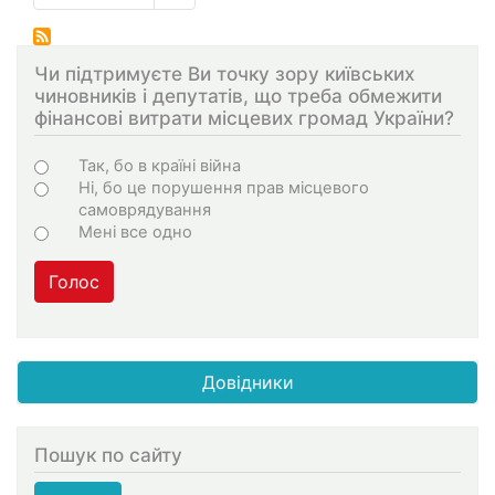
на
сторінка
сторінки
Чи підтримуєте Ви точку зору київських
чиновників і депутатів, що треба обмежити
фінансові витрати місцевих громад України?
Варіанти
Так, бо в країні війна
Ні, бо це порушення прав місцевого
самоврядування
Мені все одно
Голос
Довідники
Пошук по сайту