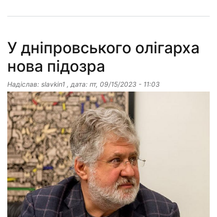
У дніпровського олігарха
нова підозра
Надіслав:
slavkin1
, дата:
пт, 09/15/2023 - 11:03