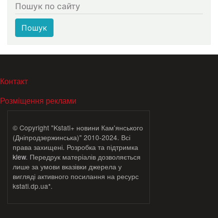
Пошук по сайту
Пошук
МЕНЮ В ПОДВАЛЕ
Контакт
Розміщення реклами
© Copyright "Kstati+ новини Кам'янського
(Дніпродзержинська)" 2010-2024. Всі
права захищені. Розробка та підтримка
klew
. Передрук матеріалів дозволяється
лише за умови вказівки джерела у
вигляді активного посилання на ресурс
kstati.dp.ua*.