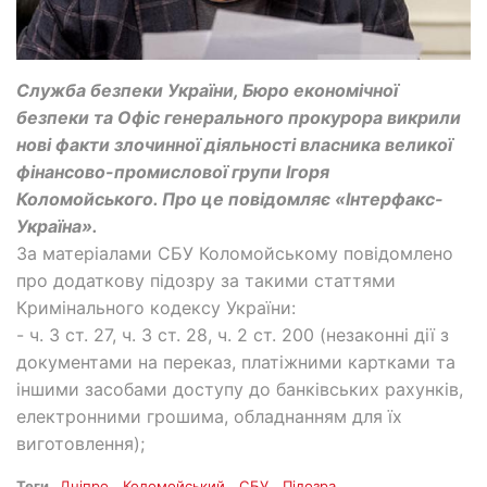
Служба безпеки України, Бюро економічної
безпеки та Офіс генерального прокурора викрили
нові факти злочинної діяльності власника великої
фінансово-промислової групи Ігоря
Коломойського. Про це повідомляє «Інтерфакс-
Україна».
За матеріалами СБУ Коломойському повідомлено
про додаткову підозру за такими статтями
Кримінального кодексу України:
- ч. 3 ст. 27, ч. 3 ст. 28, ч. 2 ст. 200 (незаконні дії з
документами на переказ, платіжними картками та
іншими засобами доступу до банківських рахунків,
електронними грошима, обладнанням для їх
виготовлення);
Теги
Дніпро
Коломойський
СБУ
Підозра