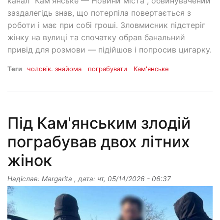
канал "Камʼянське — Новини міста", обвинувачений
заздалегідь знав, що потерпіла повертається з
роботи і має при собі гроші. Зловмисник підстеріг
жінку на вулиці та спочатку обрав банальний
привід для розмови — підійшов і попросив цигарку.
Теги
чоловік. знайома
пограбувати
Кам'янське
Під Кам'янським злодій
пограбував двох літних
жінок
Надіслав:
Margarita
, дата:
чт, 05/14/2026 - 06:37