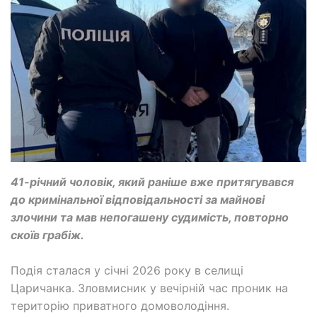
41-річний чоловік, який раніше вже притягувався
до кримінальної відповідальності за майнові
злочини та мав непогашену судимість, повторно
скоїв грабіж.
Подія сталася у січні 2026 року в селищі
Царичанка. Зловмисник у вечірній час проник на
територію приватного домоволодіння.