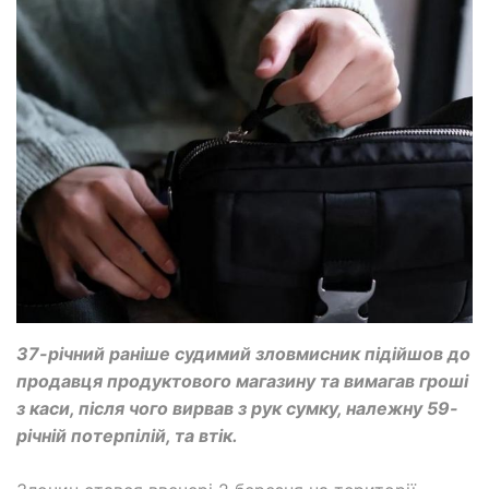
37-річний раніше судимий зловмисник підійшов до
продавця продуктового магазину та вимагав гроші
з каси, після чого вирвав з рук сумку, належну 59-
річній потерпілій, та втік.