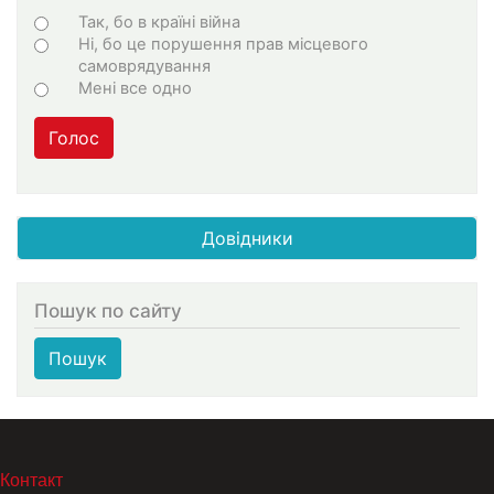
Варіанти
Так, бо в країні війна
Ні, бо це порушення прав місцевого
самоврядування
Мені все одно
Голос
Довідники
Пошук по сайту
Пошук
МЕНЮ В ПОДВАЛЕ
Контакт