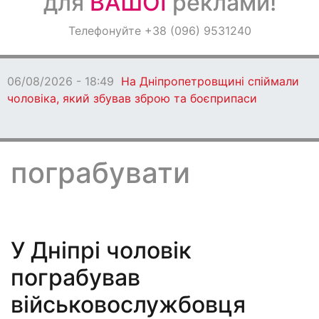
для
ВАШОЇ
реклами!
Оголошення
Телефонуйте +38 (096) 9531240
Світ навкруги
06/08/2026 - 18:47
Ворог протягом
бив по Дніпропетровщині: є загиблі
пограбувати
У Дніпрі чоловік
пограбував
військовослужбовця