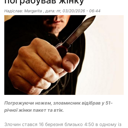
пограбував жінку
Надіслав:
Margarita
, дата:
пт, 03/20/2026 - 06:44
Погрожуючи ножем, зловмисник відібрав у 51-
річної жінки пакет та втік.
Злочин стався 16 березня близько 4:50 в одному із