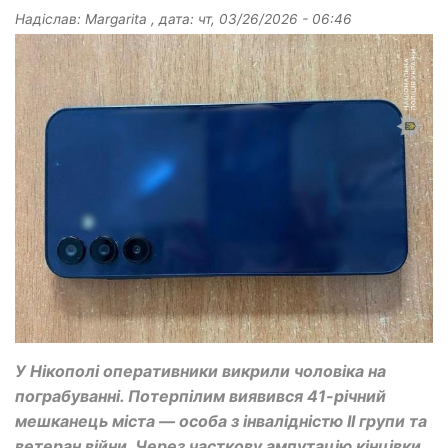
Надіслав:
Margarita
, дата:
чт, 03/26/2026 - 06:46
У Нікополі оперативники викрили чоловіка на
пограбуванні. Потерпілим виявився 41-річний
мешканець міста — особа з інвалідністю II групи та
ветеран війни. Через часткову ампутацію кінцівки