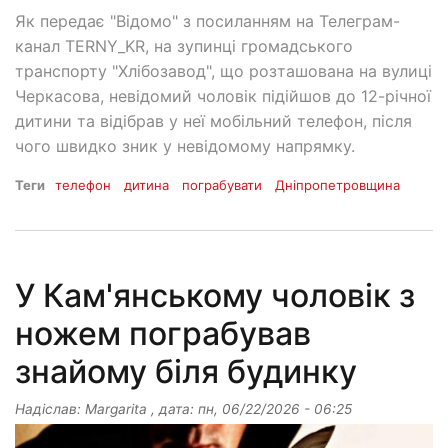
Як передає "Відомо" з посиланням на Телеграм-
канал TERNY_KR, на зупинці громадського
транспорту "Хлібозавод", що розташована на вулиці
Черкасова, невідомий чоловік підійшов до 12-річної
дитини та відібрав у неї мобільний телефон, після
чого швидко зник у невідомому напрямку.
Теги
телефон
дитина
пограбувати
Дніпропетровщина
У Кам'янському чоловік з
ножем пограбував
знайому біля будинку
Надіслав:
Margarita
, дата:
пн, 06/22/2026 - 06:25