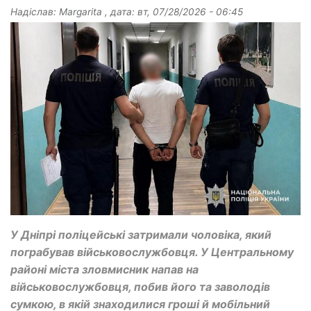
Надіслав:
Margarita
, дата:
вт, 07/28/2026 - 06:45
У Дніпрі поліцейські затримали чоловіка, який
пограбував військовослужбовця. У Центральному
районі міста зловмисник напав на
військовослужбовця, побив його та заволодів
сумкою, в якій знаходилися гроші й мобільний