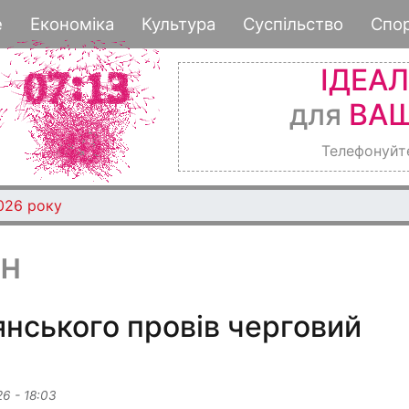
Перейти
е
Економіка
Культура
Суспільство
Спо
до
основного
ІДЕА
вмісту
для
ВАШ
Телефонуйт
026 року
н
янського провів черговий
26 - 18:03