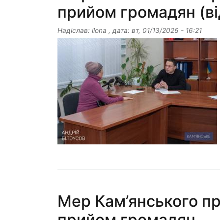
прийом громадян (ві
Надіслав:
ilona
, дата:
вт, 01/13/2026 - 16:21
Мер Кам’янського пр
прийом громадян