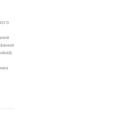
ного
ання
ування
няній.
ьних