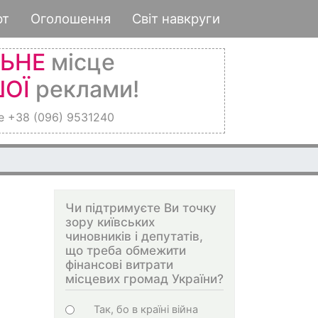
рт
Оголошення
Світ навкруги
ЛЬНЕ
місце
ОЇ
реклами!
е +38 (096) 9531240
Чи підтримуєте Ви точку
зору київських
чиновників і депутатів,
що треба обмежити
фінансові витрати
місцевих громад України?
Варіанти
Так, бо в країні війна