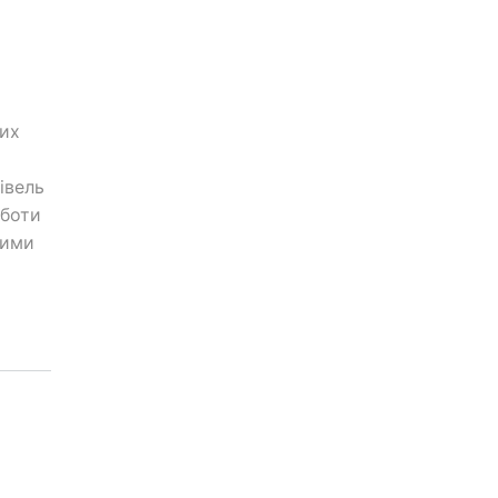
тих
івель
оботи
ними