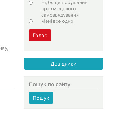
Ні, бо це порушення
прав місцевого
самоврядування
Мені все одно
о
Голос
нку,
Довідники
Пошук по сайту
Пошук