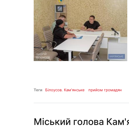
Теги
Білоусов. Кам'янське
прийом громадян
Міський голова Кам'