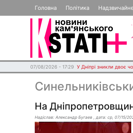
Основная навигация
Головна
Політика
Надзвичайн
07/08/2026 - 17:29
У Дніпрі зникли двоє чо
Синельниківськ
На Дніпропетровщині
Надіслав:
Александр Бугаев
, дата:
ср, 07/15/20