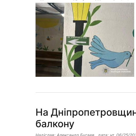
На Дніпропетровщині
балкону
Надіслав:
Александр Бугаев
, дата:
чт, 06/25/20