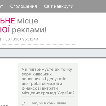
рт
Оголошення
Світ навкруги
ЛЬНЕ
місце
ОЇ
реклами!
е +38 (096) 9531240
Чи підтримуєте Ви точку
зору київських
чиновників і депутатів,
що треба обмежити
фінансові витрати
місцевих громад України?
Варіанти
Так, бо в країні війна
или у