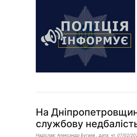
На Дніпропетровщин
службову недбаліст
Надіслав:
Александр Бугаев
, дата:
чт, 07/02/20