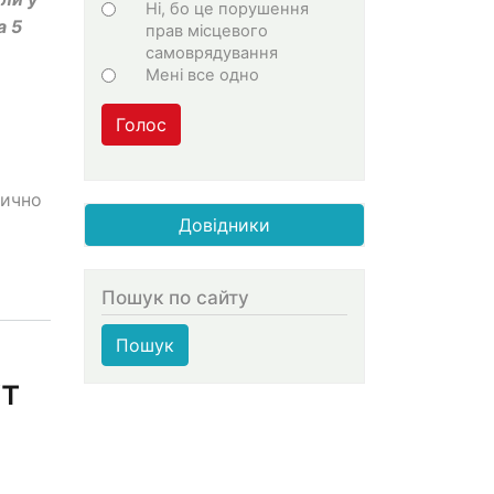
Ні, бо це порушення
а 5
прав місцевого
самоврядування
Мені все одно
Голос
тично
Довідники
Пошук по сайту
Пошук
ут