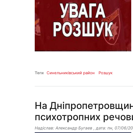
Теги
Синельниківський район
Розшук
На Дніпропетровщині
психотропних речов
Надіслав:
Александр Бугаев
, дата:
пн, 07/06/20