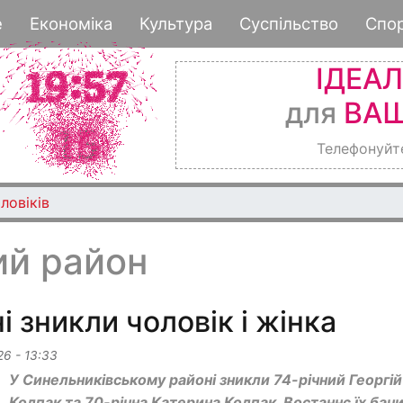
Перейти
е
Економіка
Культура
Суспільство
Спо
до
основного
ІДЕА
вмісту
для
ВАШ
Телефонуйт
ловіків
ий район
 зникли чоловік і жінка
26 - 13:33
У Синельниківському районі зникли 74-річний Георгій
Колпак та 70-річна Катерина Колпак. Востаннє їх бач