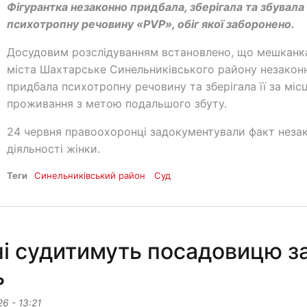
Фігурантка незаконно придбала, зберігала та збувала
психотропну речовину «PVP», обіг якої заборонено.
Досудовим розслідуванням встановлено, що мешканк
міста Шахтарське Синельниківського району незакон
придбала психотропну речовину та зберігала її за міс
проживання з метою подальшого збуту.
24 червня правоохоронці задокументували факт неза
діяльності жінки.
Теги
Синельниківський район
Суд
і судитимуть посадовицю з
ь
26 - 13:21