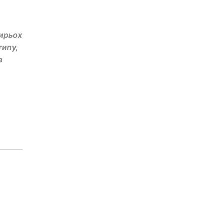
тирьох
ипу,
в