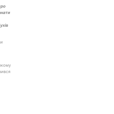
про
анати
ухів
ли
якому
вився