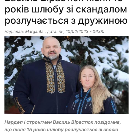
років шлюбу зі скандалом
розлучається з дружиною
Надіслав:
Margarita
, дата:
пн, 10/02/2023 - 06:00
Нардеп і стронгмен Василь Вірастюк повідомив,
що після 15 років шлюбу розлучається зі своєю