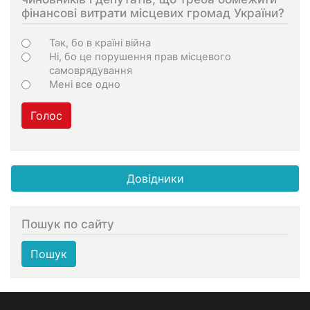
фінансові витрати місцевих громад України?
Варіанти
Так, бо в країні війна
Ні, бо це порушення прав місцевого
самоврядування
Мені все одно
Голос
Довідники
Пошук по сайту
Пошук