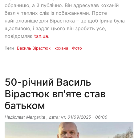
обраницю, а й публічно. Він адресував коханій
безліч теплих слів із побажаннями. Проте
найголовніше для Вірастюка – це щоб Ірина була
щасливою, і задля цього він зробить усе,
повідомляє
tsn.ua
.
Теги
Василь Вірастюк
кохана
Фото
50-річний Василь
Вірастюк вп'яте став
батьком
Надіслав:
Margarita
, дата:
чт, 01/09/2025 - 06:00