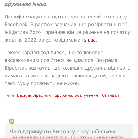
дружиною Інною.
Цю інформацію він підтвердив на своїй сторінці у
Facebook. Вірастюк зазначив, що розірвати шлюб
ініціатива його і прийняв він це рішення на початку
жовтня 2022 року, повідомляє
tsn.ua
.
Також нардеп поділився, що полюбовно
ексзакоханим розійтися не вдалося. Зокрема,
Вірастюк зазначив, що колишня дружина від нього
вимагає аліментів на двох спільних дітей, але він
таку суму потягнути не може:
Теги
Василь Вірастюк
дружина. розлучення
Скандал
Чи підтримуєте Ви точку зору київських
чиновників і депутатів, що треба обмежити