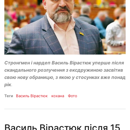
Стронгмен і нардеп Василь Вірастюк уперше після
скандального розлучення з ексдружиною засвітив
свою нову обраницю, з якою у стосунках вже понад
рік
.
Теги
Василь Вірастюк
кохана
Фото
Василь Вірастюк після 15