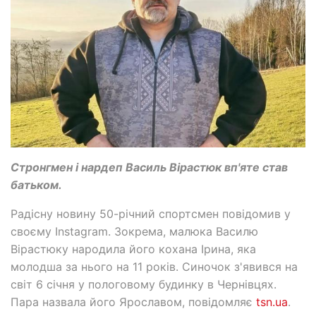
Стронгмен і нардеп Василь Вірастюк вп'яте став
батьком.
Радісну новину 50-річний спортсмен повідомив у
своєму Instagram. Зокрема, малюка Василю
Вірастюку народила його кохана Ірина, яка
молодша за нього на 11 років. Синочок з'явився на
світ 6 січня у пологовому будинку в Чернівцях.
Пара назвала його Ярославом, повідомляє
tsn.ua
.