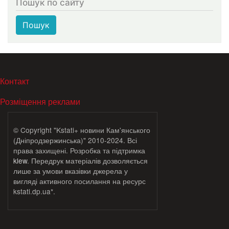
Пошук по сайту
Пошук
МЕНЮ В ПОДВАЛЕ
Контакт
Розміщення реклами
© Copyright "Kstati+ новини Кам'янського
(Дніпродзержинська)" 2010-2024. Всі
права захищені. Розробка та підтримка
klew
. Передрук матеріалів дозволяється
лише за умови вказівки джерела у
вигляді активного посилання на ресурс
kstati.dp.ua*.