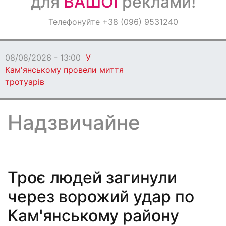
для
ВАШОЇ
реклами!
Оголошення
Телефонуйте +38 (096) 9531240
Світ навкруги
08/08/2026 - 12:00
Ветеранів Кам’янського
запрошують взяти участь у регаті в Дніпрі
Надзвичайне
Троє людей загинули
через ворожий удар по
Кам'янському району