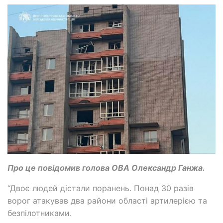
Про це повідомив голова ОВА Олександр Ганжа.
“Двоє людей дістали поранень. Понад 30 разів
ворог атакував два райони області артилерією та
безпілотниками.