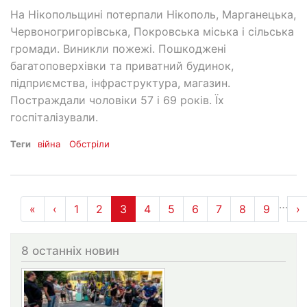
На Нікопольщині потерпали Нікополь, Марганецька,
Червоногригорівська, Покровська міська і сільська
громади. Виникли пожежі. Пошкоджені
багатоповерхівки та приватний будинок,
підприємства, інфраструктура, магазин.
Постраждали чоловіки 57 і 69 років. Їх
госпіталізували.
Теги
війна
Обстріли
Розбивка
…
«
« Перша
‹
‹‹
1
2
3
4
5
6
7
8
9
›
›
на
сторінки
8 останніх новин