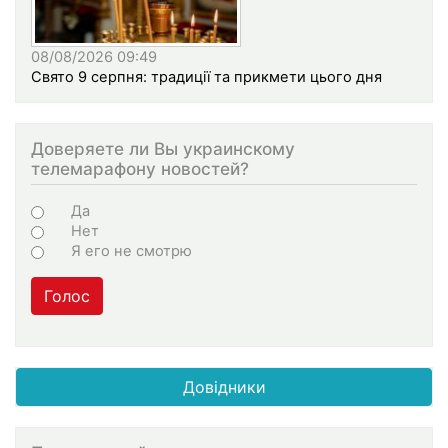
08/08/2026 09:49
Свято 9 серпня: традиції та прикмети цього дня
Доверяете ли Вы украинскому
телемарафону новостей?
Варіанти
Да
Нет
Я его не смотрю
Голос
Довідники