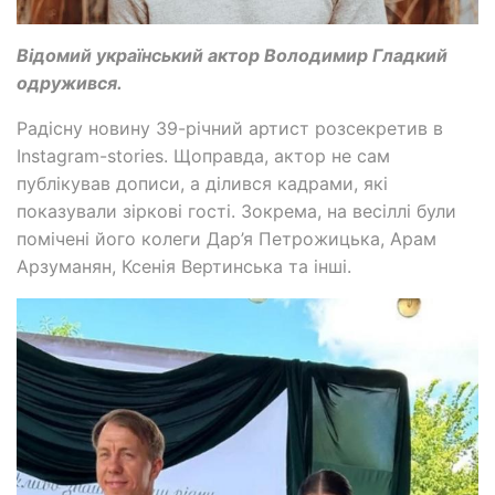
Відомий український актор Володимир Гладкий
одружився.
Радісну новину 39-річний артист розсекретив в
Instagram-stories. Щоправда, актор не сам
публікував дописи, а ділився кадрами, які
показували зіркові гості. Зокрема, на весіллі були
помічені його колеги Дар’я Петрожицька, Арам
Арзуманян, Ксенія Вертинська та інші.