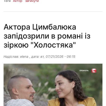
Теги
Актор
загинути
Актора Цимбалюка
запідозрили в романі із
зіркою "Холостяка"
Надіслав:
elena
, дата:
вт, 07/21/2026 - 06:15