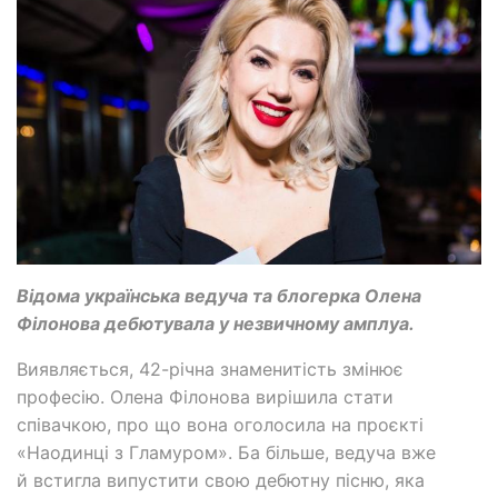
Відома українська ведуча та блогерка Олена
Філонова дебютувала у незвичному амплуа.
Виявляється, 42-річна знаменитість змінює
професію. Олена Філонова вирішила стати
співачкою, про що вона оголосила на проєкті
«Наодинці з Гламуром». Ба більше, ведуча вже
й встигла випустити свою дебютну пісню, яка