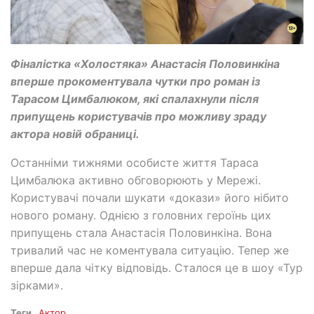
Фіналістка «Холостяка» Анастасія Половинкіна
вперше прокоментувала чутки про роман із
Тарасом Цимбалюком, які спалахнули після
припущень користувачів про можливу зраду
актора новій обраниці.
Останніми тижнями особисте життя Тараса
Цимбалюка активно обговорюють у Мережі.
Користувачі почали шукати «докази» його нібито
нового роману. Однією з головних героїнь цих
припущень стала Анастасія Половинкіна. Вона
тривалий час не коментувала ситуацію. Тепер же
вперше дала чітку відповідь. Сталося це в шоу «Тур
зірками».
Теги
Актор