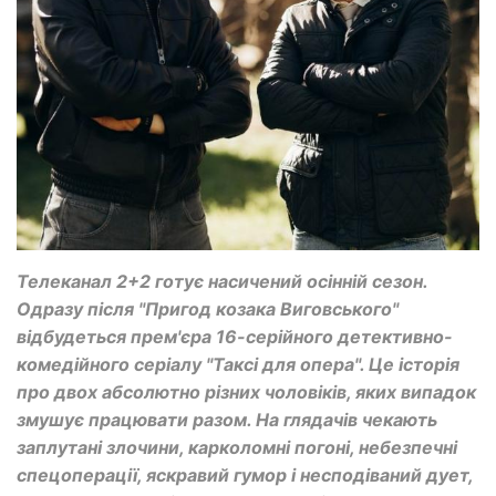
Телеканал 2+2 готує насичений осінній сезон.
Одразу після "Пригод козака Виговського"
відбудеться прем'єра 16-серійного детективно-
комедійного серіалу "Таксі для опера". Це історія
про двох абсолютно різних чоловіків, яких випадок
змушує працювати разом. На глядачів чекають
заплутані злочини, карколомні погоні, небезпечні
спецоперації, яскравий гумор і несподіваний дует,