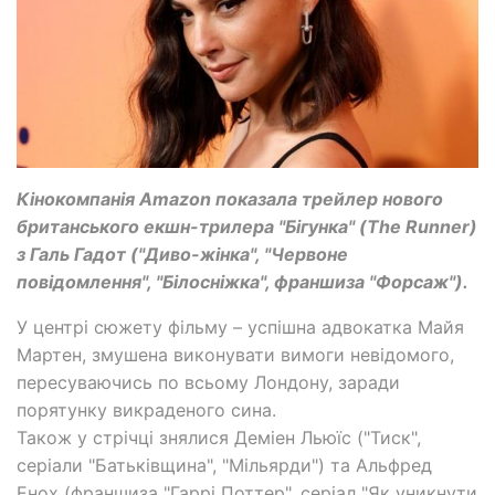
Кінокомпанія Amazon показала трейлер нового
британського екшн-трилера "Бігунка" (The Runner)
з Галь Гадот ("Диво-жінка", "Червоне
повідомлення", "Білосніжка", франшиза "Форсаж").
У центрі сюжету фільму – успішна адвокатка Майя
Мартен, змушена виконувати вимоги невідомого,
пересуваючись по всьому Лондону, заради
порятунку викраденого сина.
Також у стрічці знялися Деміен Льюїс ("Тиск",
серіали "Батьківщина", "Мільярди") та Альфред
Енох (франшиза "Гаррі Поттер", серіал "Як уникнути