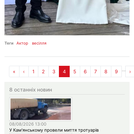
Теги
Актор
весілля
Розбивка
…
«
« Перша
‹
‹‹
1
2
3
4
5
6
7
8
9
›
›
на
сторінки
8 останніх новин
08/08/2026 13:00
У Кам'янському провели миття тротуарів