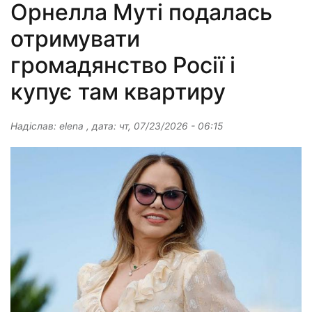
Орнелла Муті подалась
отримувати
громадянство Росії і
купує там квартиру
Надіслав:
elena
, дата:
чт, 07/23/2026 - 06:15