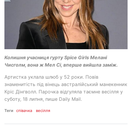
Колишня учасниця гурту Spice Girls Мелані
Чисголм, вона ж Мел Сі, вперше вийшла заміж.
Артистка уклала шлюб у 52 роки. Повів
знаменитість під вінець австралійський манекенник
Кріс Дінгволл. Парочка відгуляла таємне весілля у
суботу, 18 липня, пише Daily Mail.
Теги
співачка
весілля