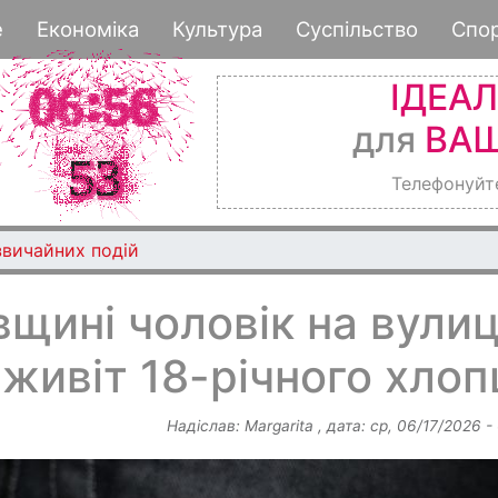
Перейти
е
Економіка
Культура
Суспільство
Спо
до
основного
ІДЕА
вмісту
для
ВАШ
Телефонуйт
звичайних подій
щині чоловік на вулиц
живіт 18-річного хлоп
Надіслав:
Margarita
, дата:
ср, 06/17/2026 -