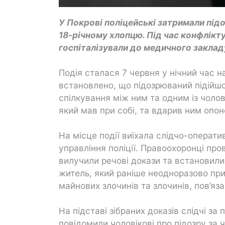
У Покрові поліцейські затримали пі
18-річному хлопцю. Під час конфлікт
госпіталізували до медичного заклад
Подія сталася 7 червня у нічний час н
встановлено, що підозрюваний підійшо
спілкування між ним та одним із чолові
який мав при собі, та вдарив ним опон
На місце події виїхала слідчо-операти
управління поліції. Правоохоронці пров
вилучили речові докази та встановил
житель, який раніше неодноразово при
майнових злочинів та злочинів, пов’яз
На підставі зібраних доказів слідчі 
повідомили чоловікові про підозру за 