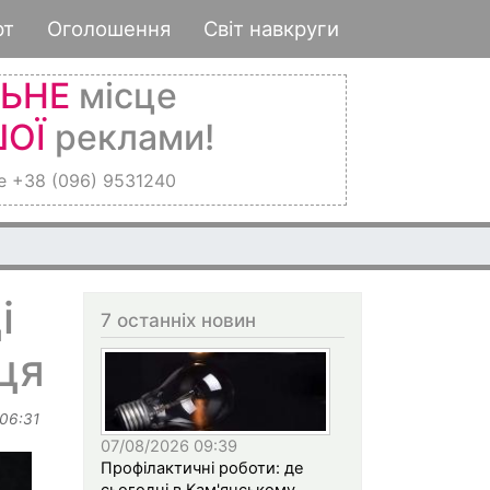
рт
Оголошення
Світ навкруги
ЛЬНЕ
місце
ОЇ
реклами!
е +38 (096) 9531240
і
7 останніх новин
ця
 06:31
07/08/2026 09:39
Профілактичні роботи: де
сьогодні в Кам'янському