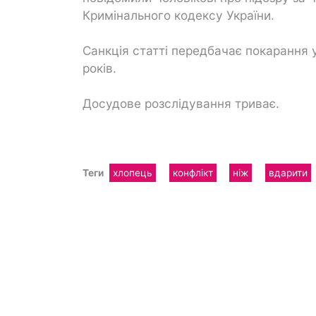
Кримінального кодексу України.
Санкція статті передбачає покарання у
років.
Досудове розслідування триває.
Теги
хлопець
конфлікт
ніж
вдарити