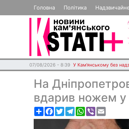
Основная навигация
Головна
Політика
Надзвичайн
07/08/2026 - 8:39
У Кам’янському без над
На Дніпропетров
вдарив ножем у 
Ресурс
Facebook
Twitter
Telegram
WhatsApp
Viber
Email