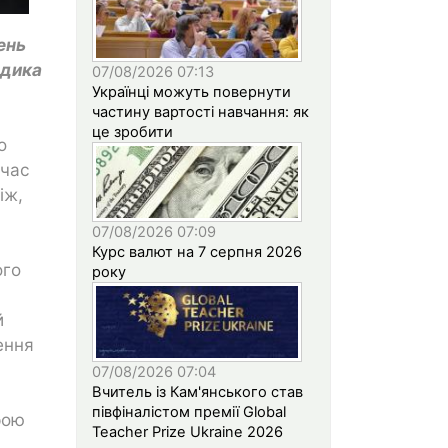
ень
одика
07/08/2026 07:13
Українці можуть повернути
частину вартості навчання: як
це зробити
о
 час
іж,
07/08/2026 07:09
Курс валют на 7 серпня 2026
ого
року
й
ення
07/08/2026 07:04
Вчитель із Кам'янського став
півфіналістом премії Global
рою
Teacher Prize Ukraine 2026