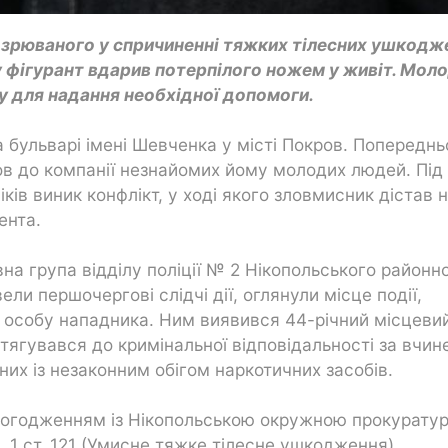
дозрюваного у спричиненні тяжких тілесних ушкодж
у фігурант вдарив потерпілого ножем у живіт. Мол
у для надання необхідної допомоги.
а бульварі імені Шевченка у місті Покров. Попереднь
в до компанії незнайомих йому молодих людей. Під
ків виник конфлікт, у ході якого зловмисник дістав н
ента.
вна група відділу поліції № 2 Нікопольського районн
ели першочергові слідчі дії, оглянули місце події,
и особу нападника. Ним виявився 44-річний місцеви
тягувався до кримінальної відповідальності за вчин
аних із незаконним обігом наркотичних засобів.
за погодженням із Нікопольською окружною прокурату
ч. 1 ст. 121 (Умисне тяжке тілесне ушкодження)