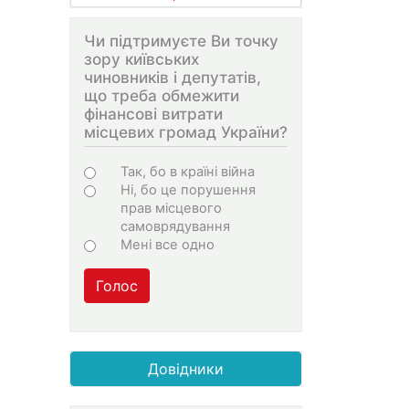
Чи підтримуєте Ви точку
зору київських
чиновників і депутатів,
що треба обмежити
фінансові витрати
місцевих громад України?
Варіанти
Так, бо в країні війна
Ні, бо це порушення
прав місцевого
самоврядування
Мені все одно
Голос
Довідники