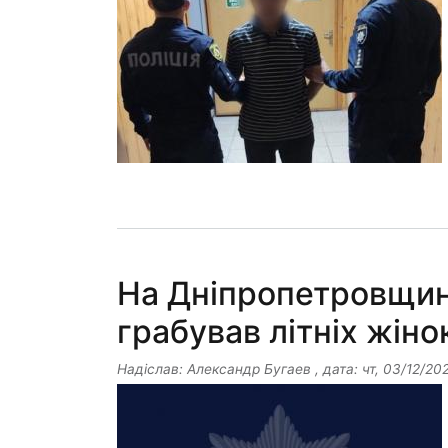
На Дніпропетровщині
грабував літніх жіно
Надіслав:
Александр Бугаев
, дата:
чт, 03/12/20