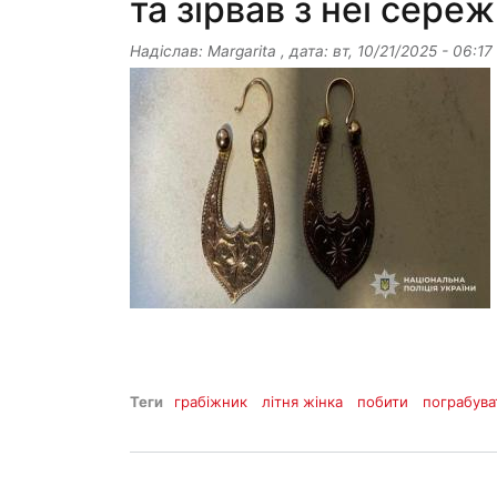
та зірвав з неї сере
Надіслав:
Margarita
, дата:
вт, 10/21/2025 - 06:17
Теги
грабіжник
літня жінка
побити
пограбува