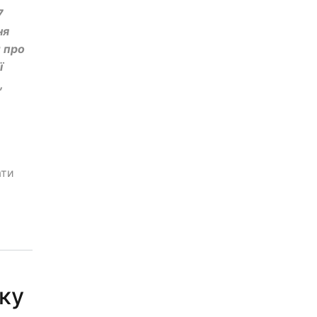
7
ня
и про
ї
,
ати
ку