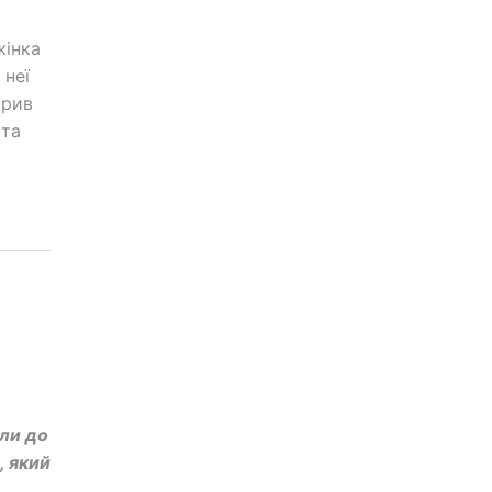
жінка
 неї
арив
 та
али до
, який