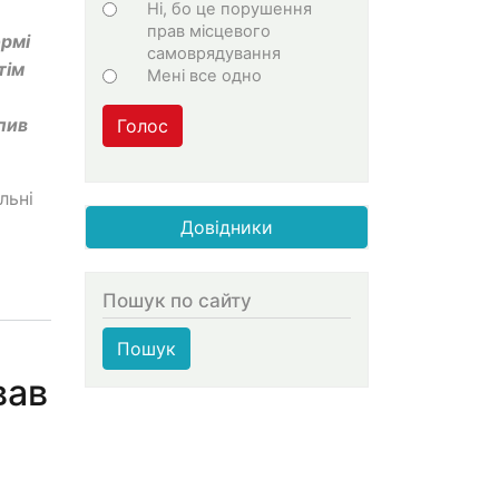
Ні, бо це порушення
прав місцевого
ормі
самоврядування
тім
Мені все одно
пив
Голос
льні
Довідники
Пошук по сайту
Пошук
вав
.