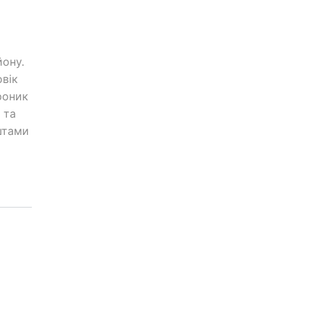
ону.
овік
роник
 та
штами