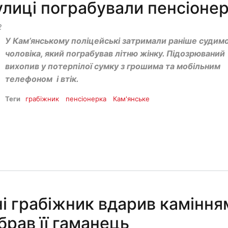
улиці пограбували пенсіоне
2
У Кам’янському поліцейські затримали раніше судим
чоловіка, який пограбував літню жінку. Підозрюваний
вихопив у потерпілої сумку з грошима та мобільним
телефоном і втік.
Теги
грабіжник
пенсіонерка
Кам'янське
і грабіжник вдарив каміння
абрав її гаманець