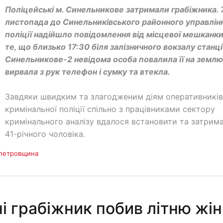
Поліцейські м. Синельникове затримали грабіжника. 
листопада до Синельниківського районного управлін
поліції надійшло повідомлення від місцевої мешканк
те, що близько 17:30 біля залізничного вокзалу станці
Синельникове-2 невідома особа повалила її на землю
вирвала з рук телефон і сумку та втекла.
Завдяки швидким та злагодженим діям оперативників
кримінальної поліції спільно з працівниками сектору
кримінального аналізу вдалося встановити та затрим
41-річного чоловіка.
петровщина
 грабіжник побив літню жін