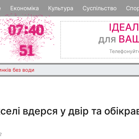
Перейти
е
Економіка
Культура
Суспільство
Спо
до
основного
ІДЕА
вмісту
для
ВАШ
Телефонуйт
инків без води
кселі вдерся у двір та обікра
2