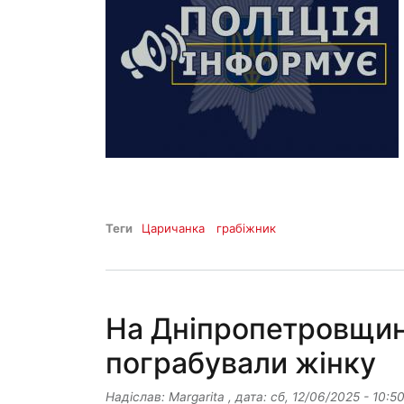
Теги
Царичанка
грабіжник
На Дніпропетровщині
пограбували жінку
Надіслав:
Margarita
, дата:
сб, 12/06/2025 - 10:5