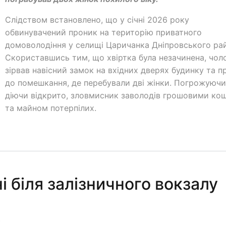
Слідством встановлено, що у січні 2026 року
обвинувачений проник на територію приватного
домоволодіння у селищі Царичанка Дніпровського рай
Скориставшись тим, що хвіртка була незачинена, чол
зірвав навісний замок на вхідних дверях будинку та п
до помешкання, де перебували дві жінки. Погрожуючи
діючи відкрито, зловмисник заволодів грошовими ко
та майном потерпілих.
 біля залізничного вокзалу
0