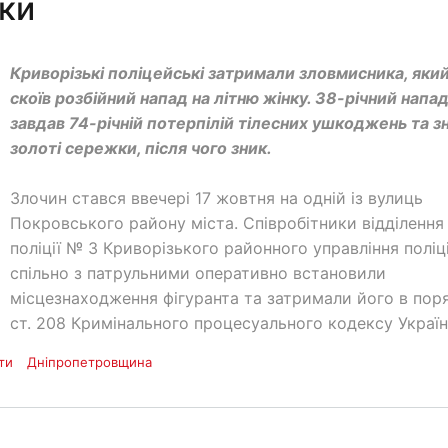
жки
Криворізькі поліцейські затримали зловмисника, яки
скоїв розбійний напад на літню жінку. 38-річний напа
завдав 74-річній потерпілій тілесних ушкоджень та з
золоті сережки, після чого зник.
Злочин стався ввечері 17 жовтня на одній із вулиць
Покровського району міста. Співробітники відділення
поліції № 3 Криворізького районного управління поліці
спільно з патрульними оперативно встановили
місцезнаходження фігуранта та затримали його в пор
ст. 208 Кримінального процесуального кодексу Україн
ти
Дніпропетровщина