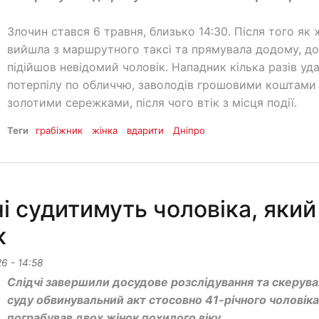
Злочин стався 6 травня, близько 14:30. Після того як 
вийшла з маршрутного таксі та прямувала додому, до
підійшов невідомий чоловік. Нападник кілька разів уд
потерпілу по обличчю, заволодів грошовими коштами
золотими сережками, після чого втік з місця події.
Теги
грабіжник
жінка
вдарити
Дніпро
 судитимуть чоловіка, який
к
26 - 14:58
Слідчі завершили досудове розслідування та скерув
суду обвинувальний акт стосовно 41-річного чоловіка
пограбував двох жінок похилого віку.