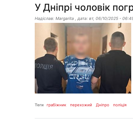
У Дніпрі чоловік по
Надіслав:
Margarita
, дата:
вт, 06/10/2025 - 06:4
Теги
грабіжник
перехожий
Дніпро
поліція