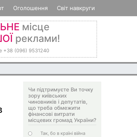
рт
Оголошення
Світ навкруги
ЛЬНЕ
місце
ОЇ
реклами!
е +38 (096) 9531240
Чи підтримуєте Ви точку
зору київських
чиновників і депутатів,
в
що треба обмежити
фінансові витрати
місцевих громад України?
Варіанти
Так, бо в країні війна