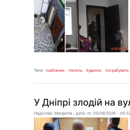
Теги
грабіжник
піксель
будинок
пограбувати.
У Дніпрі злодій на в
Надіслав:
Margarita
, дата:
пт, 05/08/2026 - 06:5