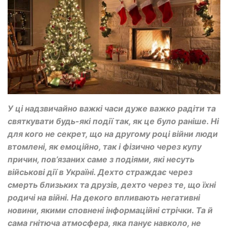
У ці надзвичайно важкі часи дуже важко радіти та
святкувати будь-які події так, як це було раніше. Ні
для кого не секрет, що на другому році війни люди
втомлені, як емоційно, так і фізично через купу
причин, пов’язаних саме з подіями, які несуть
військові дії в Україні. Дехто страждає через
смерть близьких та друзів, дехто через те, що їхні
родичі на війні. На декого впливають негативні
новини, якими сповнені інформаційні стрічки. Та й
сама гнітюча атмосфера, яка панує навколо, не