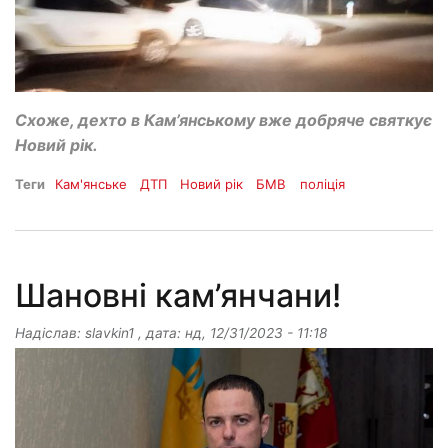
Схоже, дехто в Кам’янському вже добряче святкує
Новий рік.
Теги
Кам'янське
ДТП
Новий рік
БМВ
поліція
Шановні кам’янчани!
Надіслав:
slavkin1
, дата:
нд, 12/31/2023 - 11:18