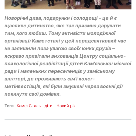
Новорічні дива, подарунки і солодощі – це й є
щасливе дитинство, яке так приємно дарувати
тим, кого любиш. Тому активісти молодіжної
організації Каметсталі у цей передсвятковий час
не залишили поза увагою своїх юних друзів –
яскраво привітали вихованців Центру соціально-
психологічної реабілітації дітей Кам'янської міської
ради і маленьких переселенців у заміському
шелтері, де проживають сім’ї колег-
метінвестівців, які були змушені через воєнні дії
покинути свої домівки.
Теги
КаметСталь
діти
Новий рік