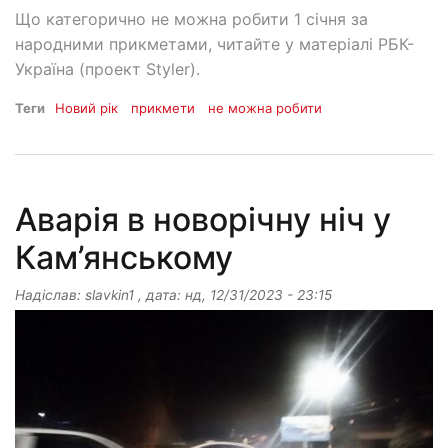
Що категорично не можна робити 1 січня за
народними прикметами, читайте у матеріалі РБК-
Україна (проект Styler).
Теги
Новий рік
прикмети
не можна робити
Аварія в новорічну ніч у
Кам’янському
Надіслав:
slavkin1
, дата:
нд, 12/31/2023 - 23:15