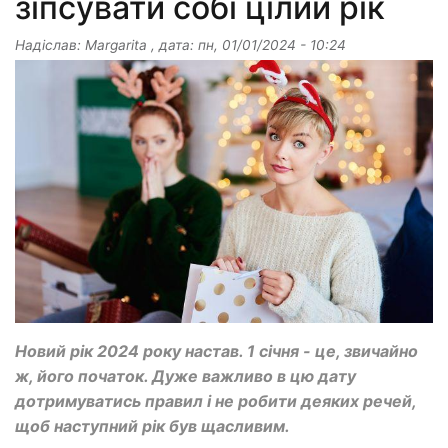
зіпсувати собі цілий рік
Надіслав:
Margarita
, дата:
пн, 01/01/2024 - 10:24
Новий рік 2024 року настав. 1 січня - це, звичайно
ж, його початок. Дуже важливо в цю дату
дотримуватись правил і не робити деяких речей,
щоб наступний рік був щасливим.