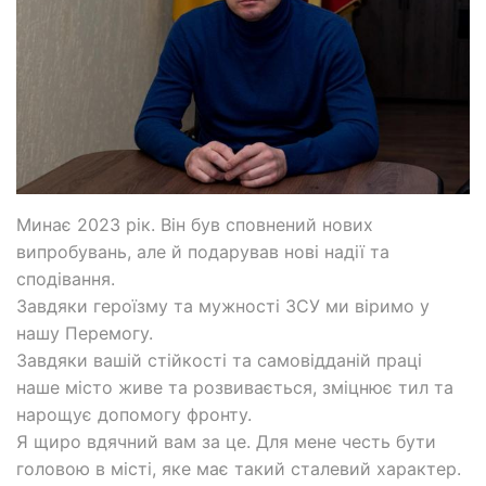
Минає 2023 рік. Він був сповнений нових
випробувань, але й подарував нові надії та
сподівання.
Завдяки героїзму та мужності ЗСУ ми віримо у
нашу Перемогу.
Завдяки вашій стійкості та самовідданій праці
наше місто живе та розвивається, зміцнює тил та
нарощує допомогу фронту.
Я щиро вдячний вам за це. Для мене честь бути
головою в місті, яке має такий сталевий характер.