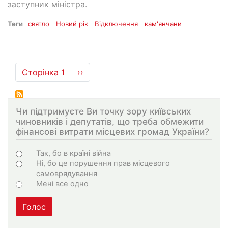
заступник міністра.
Теги
святло
Новий рік
Відключення
кам'янчани
Розбивка
Сторінка 1
Наступна
››
на
сторінка
сторінки
Чи підтримуєте Ви точку зору київських
чиновників і депутатів, що треба обмежити
фінансові витрати місцевих громад України?
Варіанти
Так, бо в країні війна
Ні, бо це порушення прав місцевого
самоврядування
Мені все одно
Голос