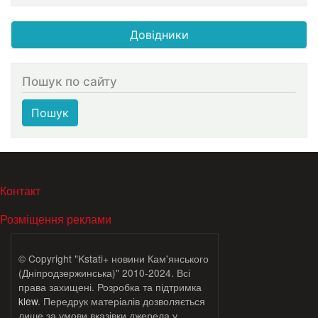
Довідники
Пошук по сайту
Пошук
МЕНЮ В ПОДВАЛЕ
Контакт
Розміщення реклами
© Copyright "Kstati+ новини Кам'янського
(Дніпродзержинська)" 2010-2024. Всі
права захищені. Розробка та підтримка
klew
. Передрук матеріалів дозволяється
лише за умови вказівки джерела у