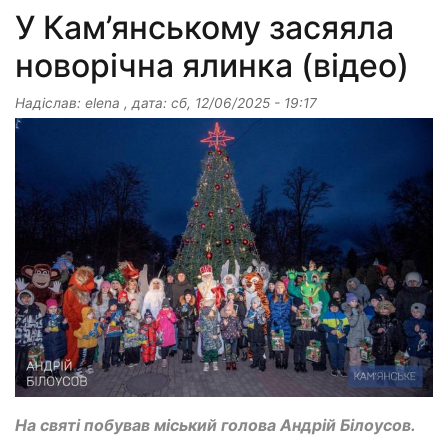
У Кам’янському засяяла
новорічна ялинка (відео)
Надіслав:
elena
, дата:
сб, 12/06/2025 - 19:17
На святі побував міський голова Андрій Білоусов.