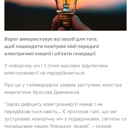
Ворог використовує всі засоб для того,
щоб пошкодити повітряні лінії передачі
електричної енергії і об’єкти генерації.
У новорічну ніч і 1 січня масових відключень
електроенергії не передбачається.
Про це у телемарафоні заявив заступник міністра
енергетики Ярослав Демченков.
"Зараз дефіциту електроенергії немає і не
передбачається навіть... Є прогнози такі, що ми
зустрінемо новорічну ніч з подарунками, світлом та
посмішками наших близьких людей", – сказав