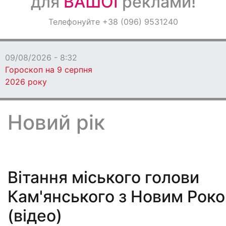
для
ВАШОЇ
реклами!
Оголошення
Телефонуйте +38 (096) 9531240
Світ навкруги
09/08/2026 - 7:39
У
Кам’янському без
надзвичайних подій
Новий рік
Вітання міського голови
Кам'янського з Новим Рок
(відео)