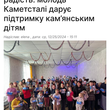
Каметсталі дарує
підтримку кам’янським
дітям
Надіслав:
elena
, дата:
ср, 12/25/2024 - 15:11