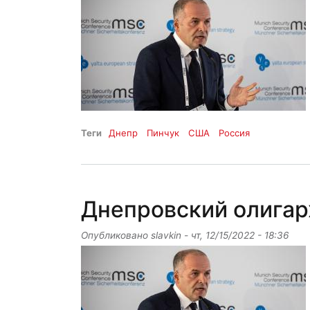
Теги
Днепр
Пинчук
США
Россия
Днепровский олигар
Опубликовано
slavkin
-
чт, 12/15/2022 - 18:36