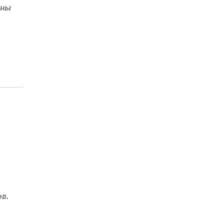
ены
в.