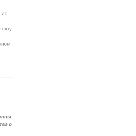
ние
е шоу
нном
уппы
тва о