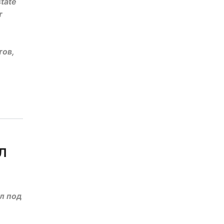
tate
т
тов,
л
л под