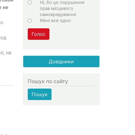
Ні, бо це порушення
е не
прав місцевого
самоврядування
Мені все одно
но
Голос
под
л, на
Довідники
Пошук по сайту
Пошук