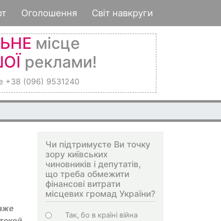
рт
Оголошення
Світ навкруги
ЛЬНЕ
місце
ОЇ
реклами!
е +38 (096) 9531240
Чи підтримуєте Ви точку
зору київських
чиновників і депутатів,
що треба обмежити
фінансові витрати
місцевих громад України?
даже
Choices
Так, бо в країні війна
етской