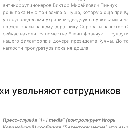
антикоррупционеров Виктор Михайлович Пинчук
речь пока НЕ о той земле в Пуще, которую ещё при К
у госуправделами украли медведчук с суркисами и ч
презентовали нашему соратнику Сороса, и на которо
сейчас находится поместье Елены Франчук — супруг
нашего филантропа и дочери президента Кучмы. До т
наглости прокуратура пока не дошла
хи увольняют сотрудников
Пресс-служба “1+1 media” (контролирует Игорь
Коломойский) сообщила “Детектору медиа”, что из-