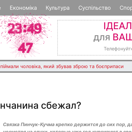
Перейти
е
Економіка
Культура
Суспільство
Спо
к
основному
ІДЕА
содержанию
для
ВАШ
Телефонуйт
піймали чоловіка, який збував зброю та боєприпаси
енчанина сбежал?
Связка Пинчук-Кучма крепко держится до сих пор, 
несмотря на слухи, которые уже год курсируют в св